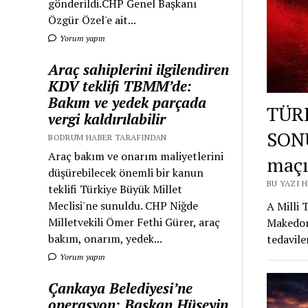
gönderildi.CHP Genel Başkanı
Özgür Özel'e ait...
Yorum yapın
Araç sahiplerini ilgilendiren
KDV teklifi TBMM’de:
Bakım ve yedek parçada
TÜR
vergi kaldırılabilir
SONU
BODRUM HABER TARAFINDAN
Araç bakım ve onarım maliyetlerini
maçı
düşürebilecek önemli bir kanun
BU YAZI 
teklifi Türkiye Büyük Millet
Meclisi'ne sunuldu. CHP Niğde
A Milli 
Milletvekili Ömer Fethi Gürer, araç
Makedony
bakım, onarım, yedek...
tedavile
Yorum yapın
Çankaya Belediyesi’ne
operasyon: Başkan Hüseyin