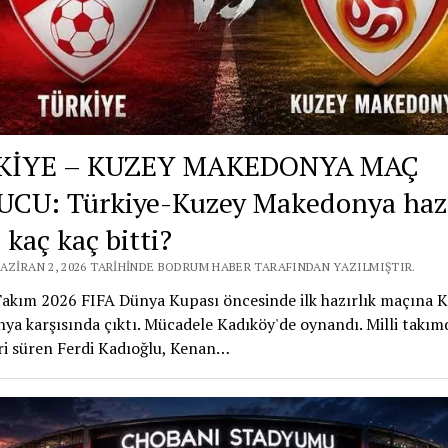
KİYE – KUZEY MAKEDONYA MAÇ
CU: Türkiye-Kuzey Makedonya hazı
 kaç kaç bitti?
HAZIRAN 2, 2026 TARIHINDE BODRUM HABER TARAFINDAN YAZILMIŞTIR.
Takım 2026 FIFA Dünya Kupası öncesinde ilk hazırlık maçına 
a karşısında çıktı. Mücadele Kadıköy'de oynandı. Milli takım
ri süren Ferdi Kadıoğlu, Kenan…