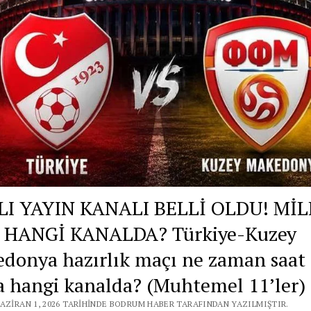
I YAYIN KANALI BELLİ OLDU! MİL
 HANGİ KANALDA? Türkiye-Kuzey
donya hazırlık maçı ne zaman saat
a hangi kanalda? (Muhtemel 11’ler)
HAZIRAN 1, 2026 TARIHINDE BODRUM HABER TARAFINDAN YAZILMIŞTIR.