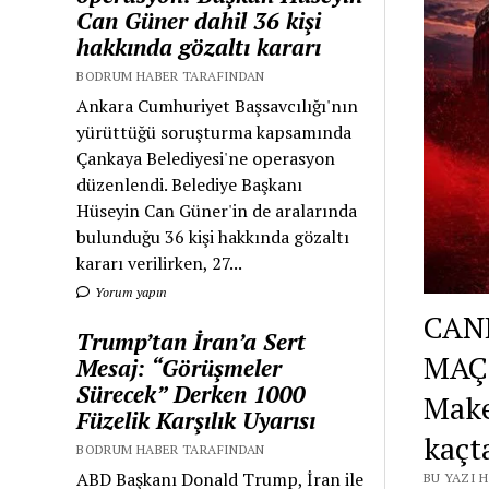
Can Güner dahil 36 kişi
hakkında gözaltı kararı
BODRUM HABER TARAFINDAN
Ankara Cumhuriyet Başsavcılığı'nın
yürüttüğü soruşturma kapsamında
Çankaya Belediyesi'ne operasyon
düzenlendi. Belediye Başkanı
Hüseyin Can Güner'in de aralarında
bulunduğu 36 kişi hakkında gözaltı
kararı verilirken, 27...
Yorum yapın
CANL
Trump’tan İran’a Sert
MAÇ
Mesaj: “Görüşmeler
Sürecek” Derken 1000
Make
Füzelik Karşılık Uyarısı
kaçt
BODRUM HABER TARAFINDAN
ABD Başkanı Donald Trump, İran ile
BU YAZI 