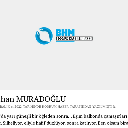
lihan MURADOĞLU
ARALIK 6, 2022 TARIHINDE BODRUM HABER TARAFINDAN YAZILMIŞTIR.
a yarı güneşli bir öğleden sonra… Eşim balkonda çamaşırları
. Silkeliyor, eliyle hafif düzlüyor, sonra katlıyor. Ben olsam bir