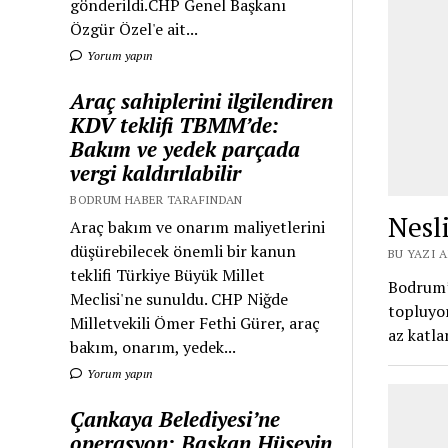
gönderildi.CHP Genel Başkanı
Özgür Özel'e ait...
Yorum yapın
Araç sahiplerini ilgilendiren
KDV teklifi TBMM’de:
Bakım ve yedek parçada
vergi kaldırılabilir
BODRUM HABER TARAFINDAN
Nes
Araç bakım ve onarım maliyetlerini
düşürebilecek önemli bir kanun
BU YAZI 
teklifi Türkiye Büyük Millet
Bodrum’d
Meclisi'ne sunuldu. CHP Niğde
topluyor
Milletvekili Ömer Fethi Gürer, araç
az katl
bakım, onarım, yedek...
Yorum yapın
Çankaya Belediyesi’ne
operasyon: Başkan Hüseyin