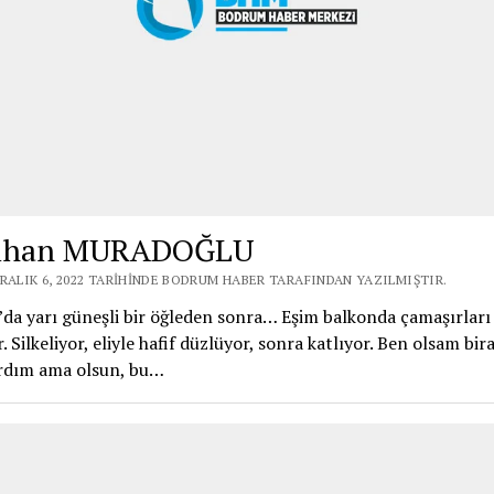
lihan MURADOĞLU
ARALIK 6, 2022 TARIHINDE BODRUM HABER TARAFINDAN YAZILMIŞTIR.
a yarı güneşli bir öğleden sonra… Eşim balkonda çamaşırları
. Silkeliyor, eliyle hafif düzlüyor, sonra katlıyor. Ben olsam bir
ardım ama olsun, bu…