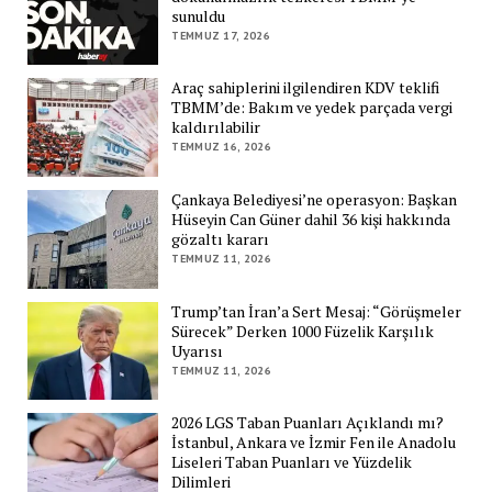
sunuldu
TEMMUZ 17, 2026
Araç sahiplerini ilgilendiren KDV teklifi
TBMM’de: Bakım ve yedek parçada vergi
kaldırılabilir
TEMMUZ 16, 2026
Çankaya Belediyesi’ne operasyon: Başkan
Hüseyin Can Güner dahil 36 kişi hakkında
gözaltı kararı
TEMMUZ 11, 2026
Trump’tan İran’a Sert Mesaj: “Görüşmeler
Sürecek” Derken 1000 Füzelik Karşılık
Uyarısı
TEMMUZ 11, 2026
2026 LGS Taban Puanları Açıklandı mı?
İstanbul, Ankara ve İzmir Fen ile Anadolu
Liseleri Taban Puanları ve Yüzdelik
Dilimleri