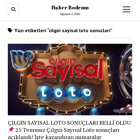
Haber Bodrum
menüy
aç
Ağustos 7, 2026
Yazı etiketleri “cilgin sayisal loto sonuclari”
ÇILGIN SAYISAL LOTO SONUÇLARI BELLİ OLDU
25 Temmuz Çılgın Sayısal Loto sonuçları
açıklandı! İşte kazandıran numaralar