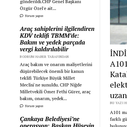
gönderildi.CHP Genel Başkanı
Özgür Özel'e ait...
Yorum yapın
Araç sahiplerini ilgilendiren
KDV teklifi TBMM’de:
Bakım ve yedek parçada
vergi kaldırılabilir
İND
BODRUM HABER TARAFINDAN
A101
Araç bakım ve onarım maliyetlerini
düşürebilecek önemli bir kanun
Kata
teklifi Türkiye Büyük Millet
elekt
Meclisi'ne sunuldu. CHP Niğde
Milletvekili Ömer Fethi Gürer, araç
uzana
bakım, onarım, yedek...
BU YAZI 
Yorum yapın
A101 mar
Çankaya Belediyesi’ne
farklı g
operasyon: Başkan Hüseyin
bulunuy