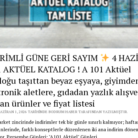
İRİMLİ GÜNE GERİ SAYIM
4 HAZ
 AKTÜEL KATALOG ! A 101 Aktüel
loğu taşıttan beyaz eşyaya, giyimde
ronik aletlere, gıdadan yazlık alışve
n ürünler ve fiyat listesi
HAZIRAN 1, 2026 TARIHINDE BODRUM HABER TARAFINDAN YAZILMIŞTIR.
ket zincirinde indirimler tek bir günle sınırlı kalmıyor; haft
ünlerinde, farklı konseptlerle düzenlenen iki ana indirim döne
or. Perşembe Günleri; "A101 Aktüel" Günleri…