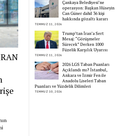
Çankaya Belediyesi’ne
operasyon: Başkan Hüseyin
Can Güner dahil 36 kişi
hakkında gözaltı kararı
TEMMUZ 11, 2026
Trump’tan İran’a Sert
Mesaj: “Görüşmeler
Sürecek” Derken 1000
Füzelik Karşılık Uyarısı
İRAN
TEMMUZ 11, 2026
2026 LGS Taban Puanları
Açıklandı mı? İstanbul,
Ankara ve İzmir Fen ile
n
Anadolu Liseleri Taban
Puanları ve Yüzdelik Dilimleri
rişe
TEMMUZ 10, 2026
anın
mi