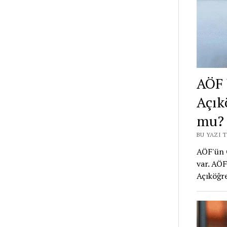
AÖF 
Açık
mu?
BU YAZI 
AÖF'ün G
var. AÖF
Açıköğr