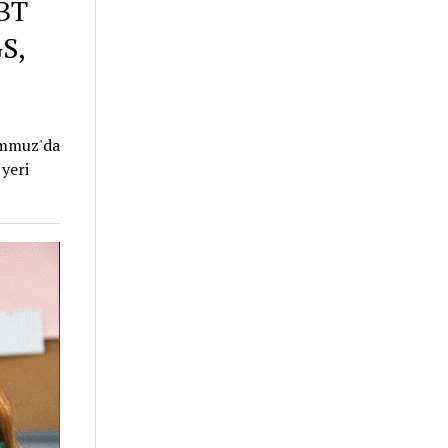
BT
S,
emmuz'da
 yeri