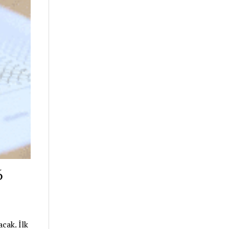
6
cak. İlk