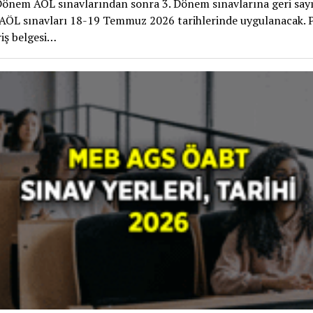
 Dönem AÖL sınavlarından sonra 3. Dönem sınavlarına geri say
 AÖL sınavları 18-19 Temmuz 2026 tarihlerinde uygulanacak. 
riş belgesi…