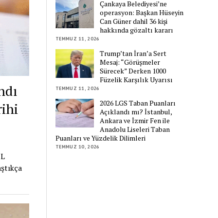
Çankaya Belediyesi’ne
operasyon: Başkan Hüseyin
Can Güner dahil 36 kişi
hakkında gözaltı kararı
TEMMUZ 11, 2026
Trump’tan İran’a Sert
Mesaj: “Görüşmeler
Sürecek” Derken 1000
Füzelik Karşılık Uyarısı
ndı
TEMMUZ 11, 2026
2026 LGS Taban Puanları
ihi
Açıklandı mı? İstanbul,
Ankara ve İzmir Fen ile
Anadolu Liseleri Taban
Puanları ve Yüzdelik Dilimleri
TEMMUZ 10, 2026
İL
ştıkça