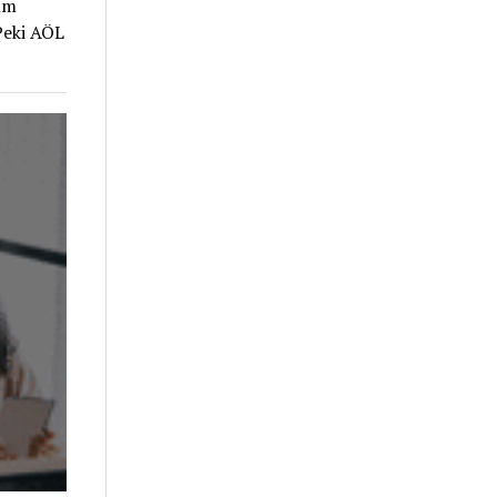
ım
Peki AÖL