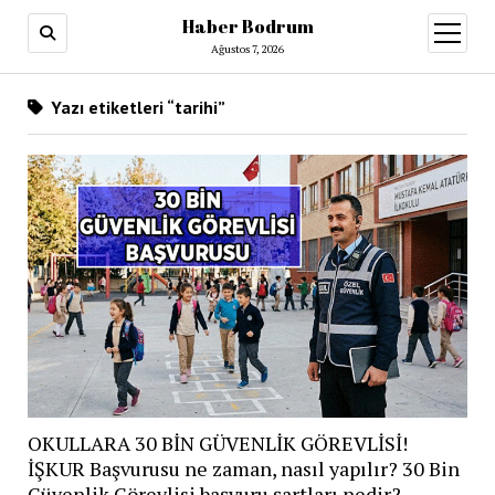
Haber Bodrum
menüy
aç
Ağustos 7, 2026
Yazı etiketleri “tarihi”
OKULLARA 30 BİN GÜVENLİK GÖREVLİSİ!
İŞKUR Başvurusu ne zaman, nasıl yapılır? 30 Bin
Güvenlik Görevlisi başvuru şartları nedir?