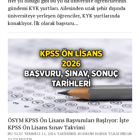
Her yıl olduğu gibi bu yıl da üniversite öğrencilerinin
gündemi KYK yurtları. Ailesinden uzak şehir dışında
üniversiteye yerleşen öğrenciler, KYK yurtlarında
konaklıyor. İlk olarak başvuru…
ÖSYM KPSS Ön Lisans Başvuruları Başlıyor: İşte
KPSS Ön Lisans Sınav Takvimi
BU YAZI TEMMUZ 21, 2026 TARIHINDE BODRUM HABER TARAFINDAN
YAZILMIŞTIR.