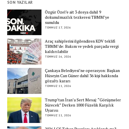
SON YAZILAR
Özgür Özel’e ait 3 dosya dahil 9
dokunulmazlık tezkeresi TBMM’ye
sunuldu
TEMMUZ 17, 2026
Araç sahiplerini ilgilendiren KDV teklifi
TBMM’de: Bakım ve yedek parçada vergi
kaldırılabilir
TEMMUZ 16, 2026
Çankaya Belediyesi’ne operasyon: Başkan
Hüseyin Can Güner dahil 36 kişi hakkında
gözaltı kararı
TEMMUZ 11, 2026
Trump’tan İran’a Sert Mesaj: “Görüşmeler
Sürecek” Derken 1000 Füzelik Karşılık
Uyarısı
TEMMUZ 11, 2026
2026 LGS Taban Puanları Açıklandı mı?