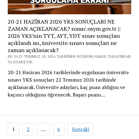
20-21 HAZİRAN 2026 YKS SONUÇLARI NE
ZAMAN AÇIKLANACAK? sonuc.osym.gov.tr ||
2026 YKS’nin TYT, AYT, YDT sınav sonuçları
açıklandı mı, üniversite sınavı sonuçları ne
zaman açıklanacak?
BU YAZI TEMMUZ 18, 2026 TARIHINDE BODRUM HABER TARAFINDAN
YAZILMIŞTIR.
20-21 Haziran 2026 tarihlerinde uygulanan üniversite
sınavı YKS sonuçları 22 Temmuz 2026 tarihinde
açıklanacak. Üniversite adayları, kaç puan aldığını ve
kaçıncı olduğunu öğrenecek. Başarı puanı…
Yazı
1
2
…
6
Sonraki
sayfalaması