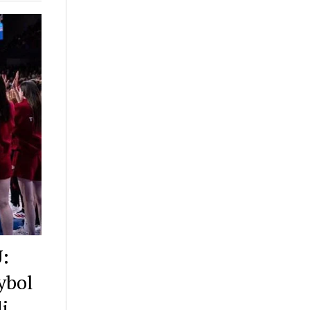
:
ybol
i