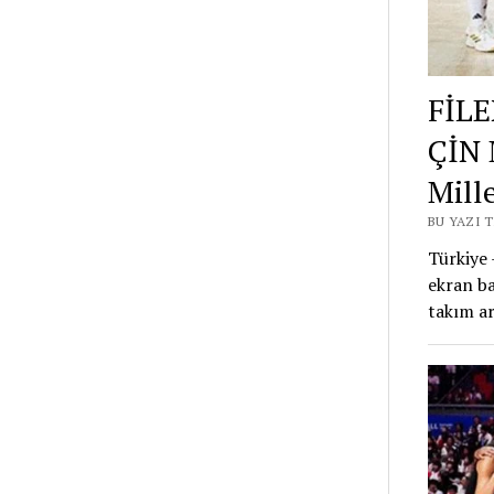
FİLE
ÇİN 
Mille
BU YAZI 
Türkiye 
ekran ba
takım a