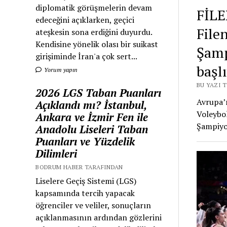
diplomatik görüşmelerin devam
FİL
edeceğini açıklarken, geçici
File
ateşkesin sona erdiğini duyurdu.
Kendisine yönelik olası bir suikast
Şamp
girişiminde İran'a çok sert...
başl
Yorum yapın
BU YAZI 
2026 LGS Taban Puanları
Avrupa’n
Açıklandı mı? İstanbul,
Voleybo
Ankara ve İzmir Fen ile
Şampiyo
Anadolu Liseleri Taban
Puanları ve Yüzdelik
Dilimleri
BODRUM HABER TARAFINDAN
Liselere Geçiş Sistemi (LGS)
kapsamında tercih yapacak
öğrenciler ve veliler, sonuçların
açıklanmasının ardından gözlerini