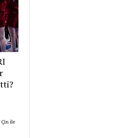
RI
r
tti?
 Çin ile