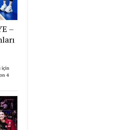
YE –
ları
 için
son 4