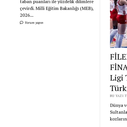
taban puanları ile yüzdelik dilimlere
çevirdi. Milli Eğitim Bakanlığı (MEB),
2026...
Yorum yapın
FİLE
FİNA
Ligi
Türk
BU YAZI 
Dünya vo
Sultanla
kozları