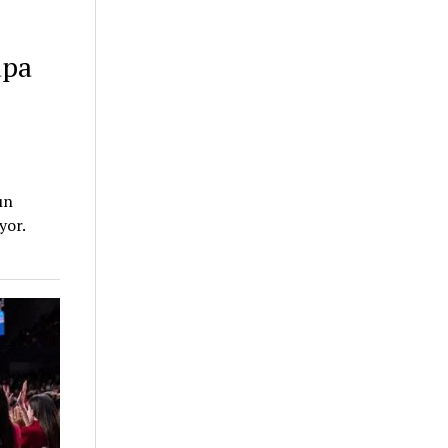
upa
ın
yor.