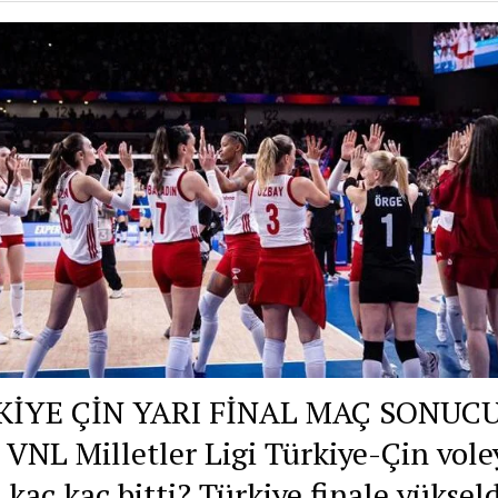
KİYE ÇİN YARI FİNAL MAÇ SONUCU
 VNL Milletler Ligi Türkiye-Çin vole
kaç kaç bitti? Türkiye finale yükseld