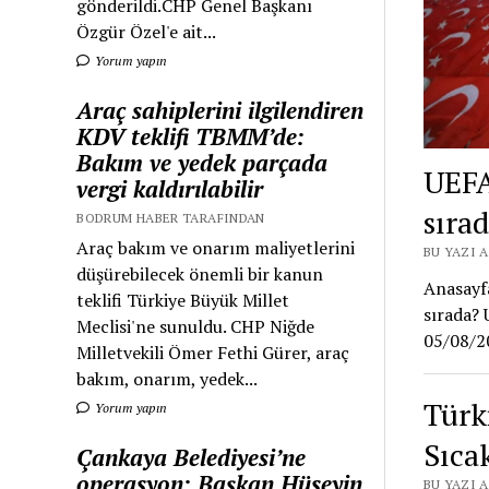
gönderildi.CHP Genel Başkanı
Özgür Özel'e ait...
Yorum yapın
Araç sahiplerini ilgilendiren
KDV teklifi TBMM’de:
Bakım ve yedek parçada
UEFA
vergi kaldırılabilir
sıra
BODRUM HABER TARAFINDAN
Araç bakım ve onarım maliyetlerini
BU YAZI 
düşürebilecek önemli bir kanun
Anasayf
teklifi Türkiye Büyük Millet
sırada? 
Meclisi'ne sunuldu. CHP Niğde
05/08/2
Milletvekili Ömer Fethi Gürer, araç
bakım, onarım, yedek...
Türk
Yorum yapın
Sıca
Çankaya Belediyesi’ne
operasyon: Başkan Hüseyin
BU YAZI 