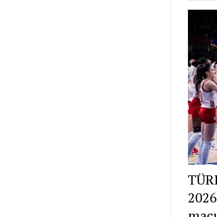
TÜR
2026
maçı 