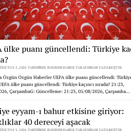
 ülke puanı güncellendi: Türkiye ka
da?
AĞUSTOS 5, 2026 TARIHINDE BODRUM HABER TARAFINDAN YAZILMIŞTIR.
a Özgün Özgün Haberler UEFA ülke puanı güncellendi: Türkiye
UEFA ülke puanı güncellendi: Türkiye kaçıncı sırada? 21:23,
026, ÇarşambaG: Güncelleme: 21:23, 05/08/2026, Çarşamba…
iye eyyam-ı bahur etkisine giriyor:
klıklar 40 dereceyi aşacak
AĞUSTOS 3, 2026 TARIHINDE BODRUM HABER TARAFINDAN YAZILMIŞTIR.