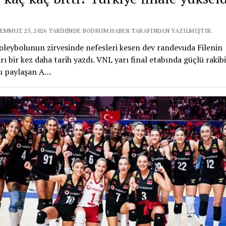
TEMMUZ 25, 2026 TARIHINDE BODRUM HABER TARAFINDAN YAZILMIŞTIR.
leybolunun zirvesinde nefesleri kesen dev randevuda Filenin
rı bir kez daha tarih yazdı. VNL yarı final etabında güçlü rakibi
nı paylaşan A…