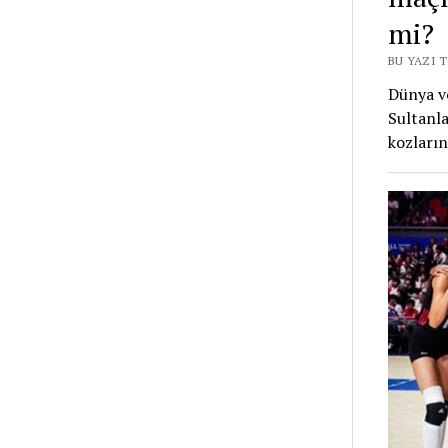
mi?
BU YAZI 
Dünya vo
Sultanla
kozları