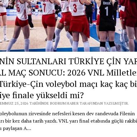
NİN SULTANLARI TÜRKİYE ÇİN YA
L MAÇ SONUCU: 2026 VNL Milletle
 Türkiye-Çin voleybol maçı kaç kaç bi
iye finale yükseldi mi?
TEMMUZ 25, 2026 TARIHINDE BODRUM HABER TARAFINDAN YAZILMIŞTIR.
leybolunun zirvesinde nefesleri kesen dev randevuda Filenin
rı bir kez daha tarih yazdı. VNL yarı final etabında güçlü rakibi
nı paylaşan A…