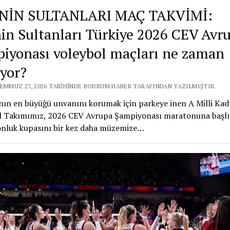
ENİN SULTANLARI MAÇ TAKVİMİ:
nin Sultanları Türkiye 2026 CEV Avr
iyonası voleybol maçları ne zaman
ıyor?
TEMMUZ 27, 2026 TARIHINDE BODRUM HABER TARAFINDAN YAZILMIŞTIR.
ın en büyüğü unvanını korumak için parkeye inen A Milli Kad
l Takımımız, 2026 CEV Avrupa Şampiyonası maratonuna başlı
nluk kupasını bir kez daha müzemize…