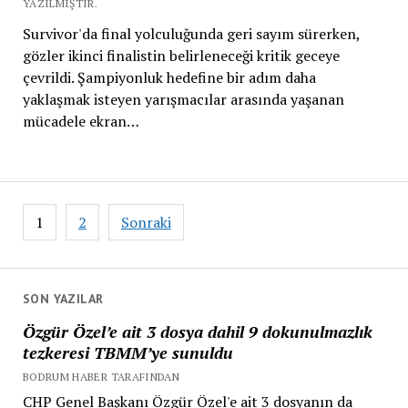
YAZILMIŞTIR.
Survivor'da final yolculuğunda geri sayım sürerken,
gözler ikinci finalistin belirleneceği kritik geceye
çevrildi. Şampiyonluk hedefine bir adım daha
yaklaşmak isteyen yarışmacılar arasında yaşanan
mücadele ekran…
Yazı
1
2
Sonraki
sayfalaması
SON YAZILAR
Özgür Özel’e ait 3 dosya dahil 9 dokunulmazlık
tezkeresi TBMM’ye sunuldu
BODRUM HABER TARAFINDAN
CHP Genel Başkanı Özgür Özel'e ait 3 dosyanın da