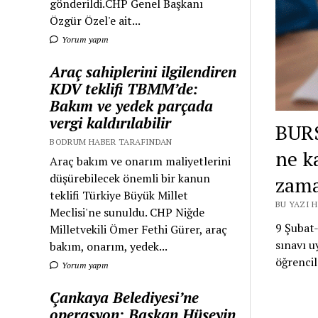
gönderildi.CHP Genel Başkanı
Özgür Özel'e ait...
Yorum yapın
Araç sahiplerini ilgilendiren
KDV teklifi TBMM’de:
Bakım ve yedek parçada
vergi kaldırılabilir
BUR
BODRUM HABER TARAFINDAN
ne k
Araç bakım ve onarım maliyetlerini
düşürebilecek önemli bir kanun
zama
teklifi Türkiye Büyük Millet
BU YAZI 
Meclisi'ne sunuldu. CHP Niğde
9 Şubat-
Milletvekili Ömer Fethi Gürer, araç
sınavı u
bakım, onarım, yedek...
öğrencil
Yorum yapın
Çankaya Belediyesi’ne
operasyon: Başkan Hüseyin