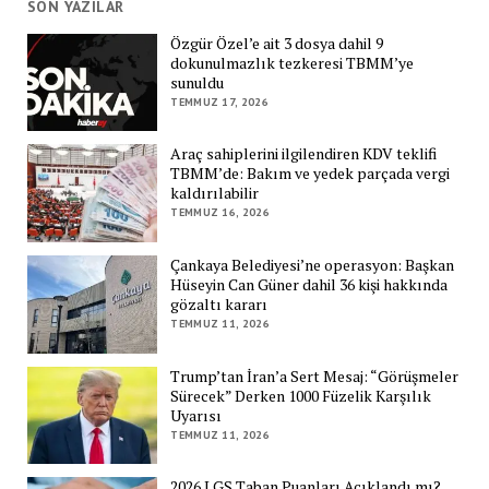
SON YAZILAR
Özgür Özel’e ait 3 dosya dahil 9
dokunulmazlık tezkeresi TBMM’ye
sunuldu
TEMMUZ 17, 2026
Araç sahiplerini ilgilendiren KDV teklifi
TBMM’de: Bakım ve yedek parçada vergi
kaldırılabilir
TEMMUZ 16, 2026
Çankaya Belediyesi’ne operasyon: Başkan
Hüseyin Can Güner dahil 36 kişi hakkında
gözaltı kararı
TEMMUZ 11, 2026
Trump’tan İran’a Sert Mesaj: “Görüşmeler
Sürecek” Derken 1000 Füzelik Karşılık
Uyarısı
TEMMUZ 11, 2026
2026 LGS Taban Puanları Açıklandı mı?