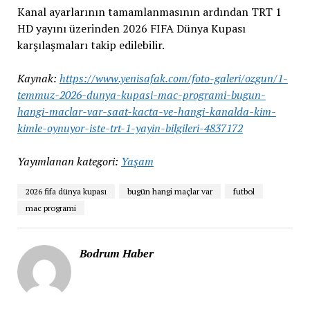
Kanal ayarlarının tamamlanmasının ardından TRT 1
HD yayını üzerinden 2026 FIFA Dünya Kupası
karşılaşmaları takip edilebilir.
Kaynak:
https://www.yenisafak.com/foto-galeri/ozgun/1-
temmuz-2026-dunya-kupasi-mac-programi-bugun-
hangi-maclar-var-saat-kacta-ve-hangi-kanalda-kim-
kimle-oynuyor-iste-trt-1-yayin-bilgileri-4837172
Yayımlanan kategori:
Yaşam
2026 fifa dünya kupası
bugün hangi maçlar var
futbol
mac programi
Bodrum Haber