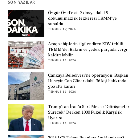
SON YAZILAR
Özgür Özel’e ait 3 dosya dahil 9
dokunulmazlık tezkeresi TBMM’ye
sunuldu
TEMMUZ 17, 2026
Araç sahiplerini ilgilendiren KDV teklifi
TBMM’de: Bakım ve yedek parçada vergi
kaldırılabilir
TEMMUZ 16, 2026
Çankaya Belediyesi’ne operasyon: Başkan
Hüseyin Can Güner dahil 36 kişi hakkında
gözaltı kararı
TEMMUZ 11, 2026
Trump’tan İran’a Sert Mesaj: “Görüşmeler
Sürecek” Derken 1000 Füzelik Karşılık
Uyarısı
TEMMUZ 11, 2026
2026 LGS Taban Puanları Açıklandı mı?