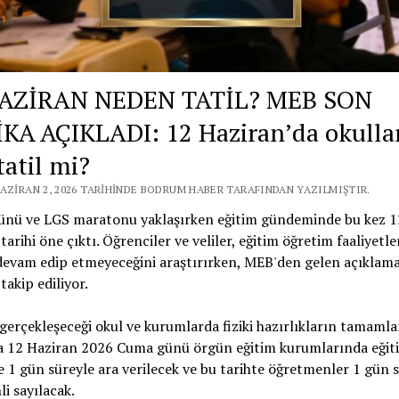
HAZİRAN NEDEN TATİL? MEB SON
KA AÇIKLADI: 12 Haziran’da okulla
tatil mi?
HAZIRAN 2, 2026 TARIHINDE BODRUM HABER TARAFINDAN YAZILMIŞTIR.
ünü ve LGS maratonu yaklaşırken eğitim gündeminde bu kez 1
tarihi öne çıktı. Öğrenciler ve veliler, eğitim öğretim faaliyetle
devam edip etmeyeceğini araştırırken, MEB'den gelen açıklama
takip ediliyor.
gerçekleşeceği okul ve kurumlarda fiziki hazırlıkların tamaml
a 12 Haziran 2026 Cuma günü örgün eğitim kurumlarında eğit
 1 gün süreyle ara verilecek ve bu tarihte öğretmenler 1 gün 
nli sayılacak.