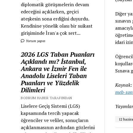
diplomatik görüşmelerin devam
edeceğini açıklarken, geçici
Diğer ya
ateşkesin sona erdiğini duyurdu.
sınavın 
Kendisine yönelik olası bir suikast
amacıyl
girişiminde İran'a çok sert...
öğretime
Yorum yapın
idari izi
2026 LGS Taban Puanları
Öğrencil
Açıklandı mı? İstanbul,
koşullar
Ankara ve İzmir Fen ile
Sınava g
Anadolu Liseleri Taban
Puanları ve Yüzdelik
Kaynak
Dilimleri
meb-son-
BODRUM HABER TARAFINDAN
Liselere Geçiş Sistemi (LGS)
Yayımlan
kapsamında tercih yapacak
öğrenciler ve veliler, sonuçların
12 hazir
açıklanmasının ardından gözlerini