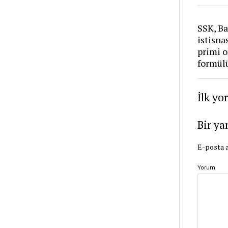
SSK, Ba
istisna
primi o
formül
İlk yo
Bir ya
E-posta a
Yorum