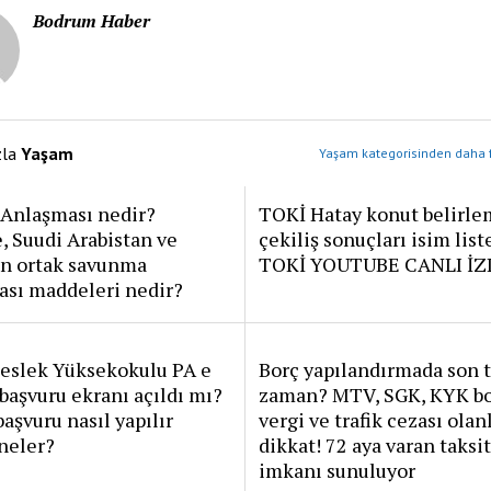
Bodrum Haber
zla
Yaşam
Yaşam kategorisinden daha f
Anlaşması nedir?
TOKİ Hatay konut belirle
, Suudi Arabistan ve
çekiliş sonuçları isim list
an ortak savunma
TOKİ YOUTUBE CANLI İZ
ası maddeleri nedir?
Meslek Yüksekokulu PA e
Borç yapılandırmada son t
başvuru ekranı açıldı mı?
zaman? MTV, SGK, KYK bo
şvuru nasıl yapılır
vergi ve trafik cezası olan
 neler?
dikkat! 72 aya varan taksit
imkanı sunuluyor