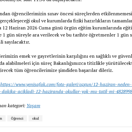
ndan öğrencilerimizin sınav öncesi süreçlerden etkilenmemesi
gerçekleşeceği okul ve kurumlarda fiziki hazırlıkların tamaml
a 12 Haziran 2026 Cuma günü örgün eğitim kurumlarında eğit
 1 gün süreyle ara verilecek ve bu tarihte öğretmenler 1 gün 
nli sayılacaktır.
erimizin emek ve gayretlerinin karşılığını en sağlıklı ve güvenl
da alabilmeleri için süreç Bakanlığımızca titizlikle yürütülecekt
irecek tüm öğrencilerimize şimdiden başarılar dileriz.
:
https://www.yenisafak.com/foto-galeri/ozgun/12-haziran-neden-t
dakika-acikladi-12-haziranda-okullar-yok-mu-tatil-mi-482899
an kategori:
Yaşam
an
Öğrenci
okul