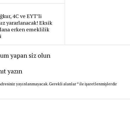
ğkur, 4C ve EYT’li
sız yararlanacak! Eksik
lana erken emeklilik
ü
rum yapan siz olun
nıt yazın
dresiniz yayınlanmayacak.
Gerekli alanlar
*
ile işaretlenmişlerdir