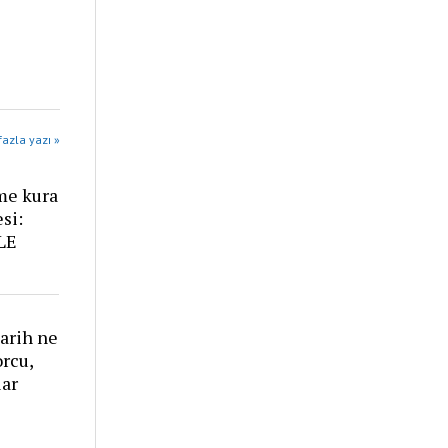
azla yazı »
me kura
esi:
LE
arih ne
rcu,
lar