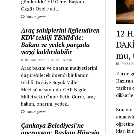
gönderildi.CHP Genel Başkanı
Özgür Özel'e ait...
Yorum yapın
Araç sahiplerini ilgilendiren
12 
KDV teklifi TBMM’de:
DAKİ
Bakım ve yedek parçada
vergi kaldırılabilir
mu, 
BODRUM HABER TARAFINDAN
BU YAZI 
Araç bakım ve onarım maliyetlerini
Karne g
düşürebilecek önemli bir kanun
Haziran 
teklifi Türkiye Büyük Millet
tarihte 
Meclisi'ne sunuldu. CHP Niğde
dikkatle 
Milletvekili Ömer Fethi Gürer, araç
bakım, onarım, yedek...
Sınavın 
Yorum yapın
amacıyl
öğretime
Çankaya Belediyesi’ne
idari izi
operasyon: Başkan Hüseyin