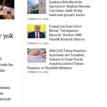
Çankaya Belediyesi’ne
operasyon: Başkan Hüseyin
Can Güner dahil 36 kişi
hakkında gözaltı kararı
TEMMUZ 11, 2026
Trump’tan İran’a Sert
Mesaj: “Görüşmeler
r yok
Sürecek” Derken 1000
Füzelik Karşılık Uyarısı
TEMMUZ 11, 2026
2026 LGS Taban Puanları
Açıklandı mı? İstanbul,
2
Ankara ve İzmir Fen ile
Anadolu Liseleri Taban
rinin bu
Puanları ve Yüzdelik Dilimleri
lar
TEMMUZ 10, 2026
anması
im
süreyle