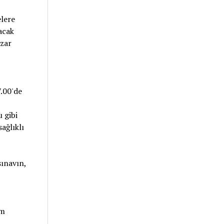
elere
acak
zar
7.00'de
 gibi
ağlıklı
ınavın,
um