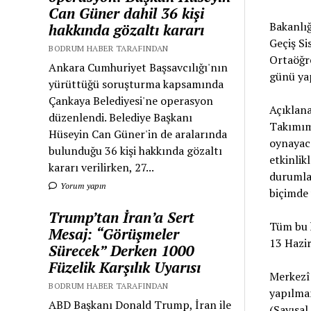
Can Güner dahil 36 kişi
Bakanlığ
hakkında gözaltı kararı
Geçiş Si
BODRUM HABER TARAFINDAN
Ortaöğr
Ankara Cumhuriyet Başsavcılığı'nın
günü ya
yürüttüğü soruşturma kapsamında
Çankaya Belediyesi'ne operasyon
Açıklan
düzenlendi. Belediye Başkanı
Takımımı
Hüseyin Can Güner'in de aralarında
oynayaca
bulunduğu 36 kişi hakkında gözaltı
etkinlik
kararı verilirken, 27...
durumlar
Yorum yapın
biçimde 
Trump’tan İran’a Sert
Tüm bu 
Mesaj: “Görüşmeler
13 Hazir
Sürecek” Derken 1000
Füzelik Karşılık Uyarısı
Merkezî 
BODRUM HABER TARAFINDAN
yapılmam
ABD Başkanı Donald Trump, İran ile
(Sayısal