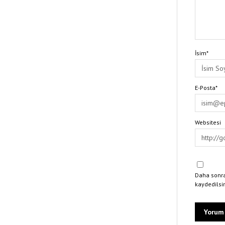
İsim*
E-Posta*
Websitesi
Daha sonra
kaydedilsi