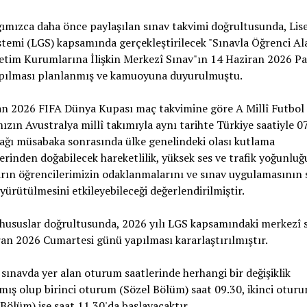
ımızca daha önce paylaşılan sınav takvimi doğrultusunda, Lis
stemi (LGS) kapsamında gerçekleştirilecek "Sınavla Öğrenci Al
etim Kurumlarına İlişkin Merkezî Sınav"ın 14 Haziran 2026 Pa
pılması planlanmış ve kamuoyuna duyurulmuştu.
an 2026 FIFA Dünya Kupası maç takvimine göre A Millî Futbol
zın Avustralya millî takımıyla aynı tarihte Türkiye saatiyle 0
ğı müsabaka sonrasında ülke genelindeki olası kutlama
lerinden doğabilecek hareketlilik, yüksek ses ve trafik yoğunluğu
ın öğrencilerimizin odaklanmalarını ve sınav uygulamasının s
yürütülmesini etkileyebileceği değerlendirilmiştir.
hususlar doğrultusunda, 2026 yılı LGS kapsamındaki merkezî s
an 2026 Cumartesi günü yapılması kararlaştırılmıştır.
sınavda yer alan oturum saatlerinde herhangi bir değişiklik
ış olup birinci oturum (Sözel Bölüm) saat 09.30, ikinci otur
 Bölüm) ise saat 11.30'da başlayacaktır.