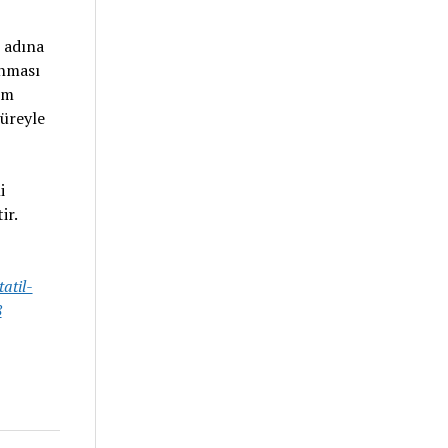
 adına
anması
im
süreyle
i
ir.
atil-
8