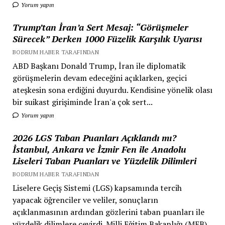
Yorum yapın
Trump’tan İran’a Sert Mesaj: “Görüşmeler
Sürecek” Derken 1000 Füzelik Karşılık Uyarısı
BODRUM HABER TARAFINDAN
ABD Başkanı Donald Trump, İran ile diplomatik
görüşmelerin devam edeceğini açıklarken, geçici
ateşkesin sona erdiğini duyurdu. Kendisine yönelik olası
bir suikast girişiminde İran'a çok sert...
Yorum yapın
2026 LGS Taban Puanları Açıklandı mı?
İstanbul, Ankara ve İzmir Fen ile Anadolu
Liseleri Taban Puanları ve Yüzdelik Dilimleri
BODRUM HABER TARAFINDAN
Liselere Geçiş Sistemi (LGS) kapsamında tercih
yapacak öğrenciler ve veliler, sonuçların
açıklanmasının ardından gözlerini taban puanları ile
yüzdelik dilimlere çevirdi. Milli Eğitim Bakanlığı (MEB),