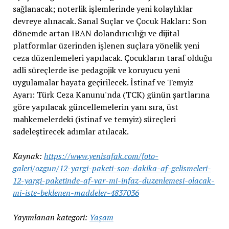
sağlanacak; noterlik işlemlerinde yeni kolaylıklar
devreye alınacak. Sanal Suçlar ve Çocuk Hakları: Son
dönemde artan IBAN dolandırıcılığı ve dijital
platformlar üzerinden işlenen suçlara yönelik yeni
ceza düzenlemeleri yapılacak. Çocukların taraf olduğu
adli süreçlerde ise pedagojik ve koruyucu yeni
uygulamalar hayata geçirilecek. İstinaf ve Temyiz
Ayarı: Türk Ceza Kanunu'nda (TCK) günün şartlarına
göre yapılacak güncellemelerin yanı sıra, üst
mahkemelerdeki (istinaf ve temyiz) süreçleri
sadeleştirecek adımlar atılacak.
Kaynak:
https://www.yenisafak.com/foto-
galeri/ozgun/12-yargi-paketi-son-dakika-af-gelismeleri-
12-yargi-paketinde-af-var-mi-infaz-duzenlemesi-olacak-
mi-iste-beklenen-maddeler-4837036
Yayımlanan kategori:
Yaşam