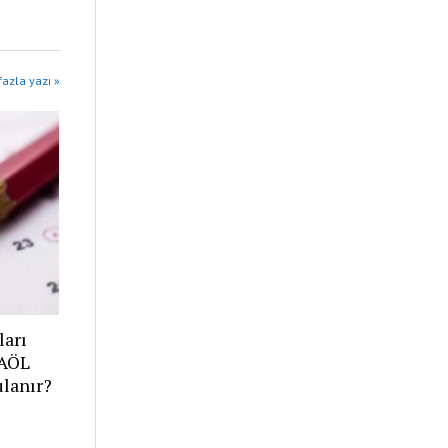
azla yazı »
ları
 AÖL
ulanır?