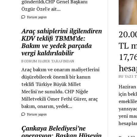
gönderildi.CHP Genel Başkanı
Özgür Özel'e ait...
Yorum yapın
Araç sahiplerini ilgilendiren
20.0
KDV teklifi TBMM’de:
TL m
Bakım ve yedek parçada
vergi kaldırılabilir
17,7
BODRUM HABER TARAFINDAN
hesa
Araç bakım ve onarım maliyetlerini
düşürebilecek önemli bir kanun
BU YAZI 
teklifi Türkiye Büyük Millet
Haziran 
Meclisi'ne sunuldu. CHP Niğde
için bek
Milletvekili Ömer Fethi Gürer, araç
emeklile
bakım, onarım, yedek...
yansıyac
Yorum yapın
yeni maa
hesaplam
Çankaya Belediyesi’ne
operasyon: Başkan Hüseyin