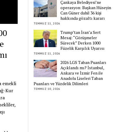
Çankaya Belediyesi’ne
operasyon: Başkan Hüseyin
Can Güner dahil 36 kişi
hakkında gözaltı kararı
TEMMUZ 11, 2026
00
Trump’tan İran’a Sert
Mesaj: “Görüşmeler
e
Sürecek” Derken 1000
Füzelik Karşılık Uyarısı
mı
TEMMUZ 11, 2026
2026 LGS Taban Puanları
Açıklandı mı? İstanbul,
Ankara ve İzmir Fen ile
Anadolu Liseleri Taban
a emekli
Puanları ve Yüzdelik Dilimleri
TEMMUZ 10, 2026
Bağ-Kur
ara
ekliler,
aşı