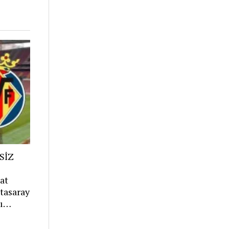
SİZ
l
at
tasaray
rı…