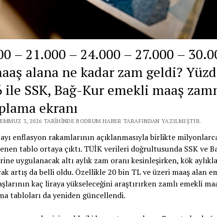
00 – 21.000 – 24.000 – 27.000 – 30.0
aaş alana ne kadar zam geldi? Yüzd
6 ile SSK, Bağ-Kur emekli maaş zam
plama ekranı
TEMMUZ 3, 2026 TARIHINDE BODRUM HABER TARAFINDAN YAZILMIŞTIR.
ayı enflasyon rakamlarının açıklanmasıyla birlikte milyonlarc
lenen tablo ortaya çıktı. TÜİK verileri doğrultusunda SSK ve 
rine uygulanacak altı aylık zam oranı kesinleşirken, kök aylıkl
ak artış da belli oldu. Özellikle 20 bin TL ve üzeri maaş alan em
şlarının kaç liraya yükseleceğini araştırırken zamlı emekli ma
a tabloları da yeniden güncellendi.