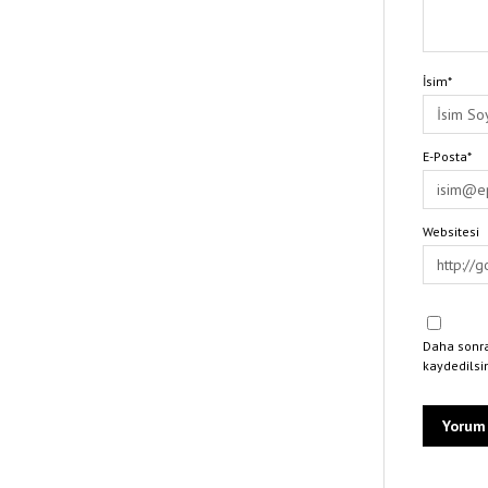
İsim*
E-Posta*
Websitesi
Daha sonra
kaydedilsi