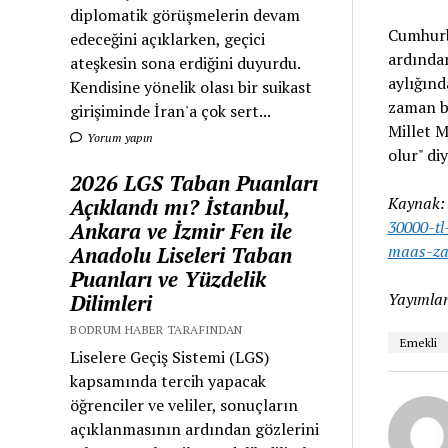
diplomatik görüşmelerin devam
Cumhurba
edeceğini açıklarken, geçici
ardından
ateşkesin sona erdiğini duyurdu.
aylığınd
Kendisine yönelik olası bir suikast
zaman bi
girişiminde İran'a çok sert...
Millet M
Yorum yapın
olur" di
2026 LGS Taban Puanları
Kaynak
Açıklandı mı? İstanbul,
30000-tl
Ankara ve İzmir Fen ile
maas-za
Anadolu Liseleri Taban
Puanları ve Yüzdelik
Yayımlan
Dilimleri
BODRUM HABER TARAFINDAN
Emekli
Liselere Geçiş Sistemi (LGS)
kapsamında tercih yapacak
öğrenciler ve veliler, sonuçların
açıklanmasının ardından gözlerini