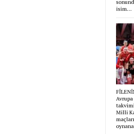
sonunda
isim…
FİLENİ
Avrupa
takvim
Milli K
maçları
oynana