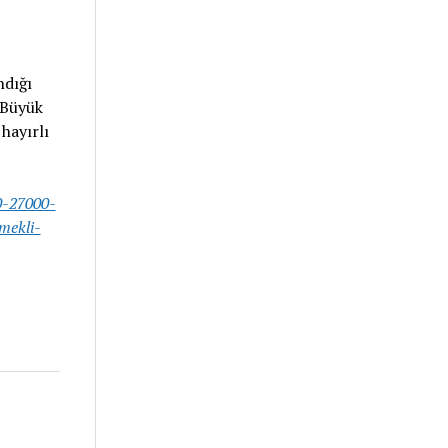
ndığı
 Büyük
 hayırlı
0-27000-
mekli-