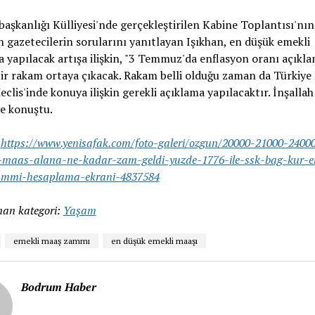
şkanlığı Külliyesi'nde gerçekleştirilen Kabine Toplantısı'nın
 gazetecilerin sorularını yanıtlayan Işıkhan, en düşük emekli
a yapılacak artışa ilişkin, "3 Temmuz'da enflasyon oranı açıkla
r rakam ortaya çıkacak. Rakam belli olduğu zaman da Türkiye
eclis'inde konuya ilişkin gerekli açıklama yapılacaktır. İnşallah
ye konuştu.
:
https://www.yenisafak.com/foto-galeri/ozgun/20000-21000-2400
-maas-alana-ne-kadar-zam-geldi-yuzde-1776-ile-ssk-bag-kur-e
mmi-hesaplama-ekrani-4837584
an kategori:
Yaşam
emekli maaş zammı
en düşük emekli maaşı
Bodrum Haber