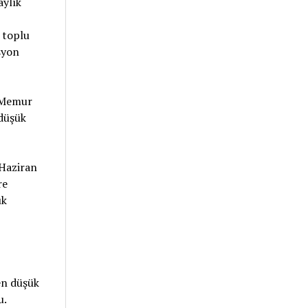
aylık
 toplu
syon
n Memur
 düşük
 Haziran
re
ık
en düşük
u.