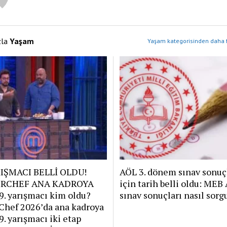
zla
Yaşam
Yaşam kategorisinden daha f
RIŞMACI BELLİ OLDU!
AÖL 3. dönem sınav sonuç
RCHEF ANA KADROYA
için tarih belli oldu: MEB
9. yarışmacı kim oldu?
sınav sonuçları nasıl sorg
Chef 2026’da ana kadroya
9. yarışmacı iki etap