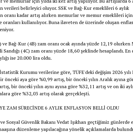
r ve memurlar için yılda iki kez artış yapılıyor. Bu artışlarda 6 
n verileri belirleyici oluyor. SSK ve Bağ-Kur emeklileri 6 aylık
n oranı kadar artış alırken memurlar ve memur emeklileri için
 oranları kullanılıyor. Buna ilaveten de üzerinde oluşan enfla
leniyor.
) ve Bağ-Kur (4B) zam oranı ocak ayında yüzde 12,19 olurke
i Sandığı (4C) zam oranı yüzde 18,60 şeklinde hesaplandı. En
lığı ise 20.000 lira oldu.
İstatistik Kurumu verilerine göre, TÜFE'deki değişim 2026 yılı
ir önceki aya göre %0,99 artış, bir önceki yılın Aralık ayına gö
rtış, bir önceki yılın aynı ayına göre %32,11 artış ve on iki ayl
lara göre %32,03 artış olarak gerçekleşti.
YE ZAM SÜRECİNDE 6 AYLIK ENFLASYON BELLİ OLDU
ve Sosyal Güvenlik Bakanı Vedat Işıkhan geçtiğimiz günlerde 
maaşına düzenleme yapılacağına yönelik açıklamalarda bulund