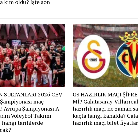
 kim oldu? İşte son
N SULTANLARI 2026 CEV
GS HAZIRLIK MAÇI ŞİFRE
 Şampiyonası maç
Mİ? Galatasaray-Villarrea
i! Avrupa Şampiyonası A
hazırlık maçı ne zaman sa
adın Voleybol Takımı
kaçta hangi kanalda? Gala
 hangi tarihlerde
hazırlık maçı bilet fiyatla
cak?