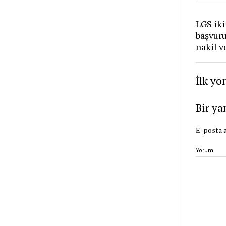
LGS iki
başvur
nakil v
İlk yo
Bir ya
E-posta a
Yorum