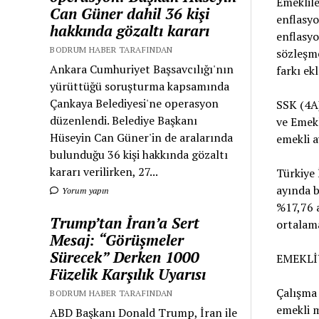
Emeklile
Can Güner dahil 36 kişi
enflasyo
hakkında gözaltı kararı
enflasyo
BODRUM HABER TARAFINDAN
sözleşme
Ankara Cumhuriyet Başsavcılığı'nın
farkı ek
yürüttüğü soruşturma kapsamında
Çankaya Belediyesi'ne operasyon
SSK (4A
düzenlendi. Belediye Başkanı
ve Emekl
Hüseyin Can Güner'in de aralarında
emekli ay
bulunduğu 36 kişi hakkında gözaltı
kararı verilirken, 27...
Türkiye 
ayında b
Yorum yapın
%17,76 a
Trump’tan İran’a Sert
ortalama
Mesaj: “Görüşmeler
Sürecek” Derken 1000
EMEKLİ
Füzelik Karşılık Uyarısı
Çalışma 
BODRUM HABER TARAFINDAN
emekli 
ABD Başkanı Donald Trump, İran ile