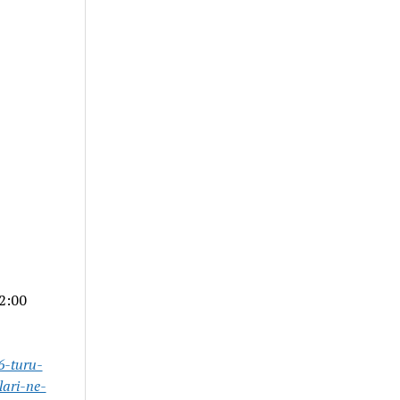
2:00
6-turu-
lari-ne-