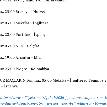
z 23:00 Brezilya – Norveç
z 03:00 Meksika – İngiltere
z 22:00 Portekiz – İspanya
z 03:00 ABD – Belçika
z 19:00 Arjantin – Mısır
z 23:00 İsviçre – Kolombiya
Z MAÇLARI6 Temmuz 03:00 Meksika – İngiltere6 Temmuz 2
 – İspanya
:
https://www.milliyet.com.tr/galeri/2026-fifa-dunya-kupasi-son-1
eri-dunya-kupasi-son-16-turu-eslesmeleri-belli-oldu-son-16-mac