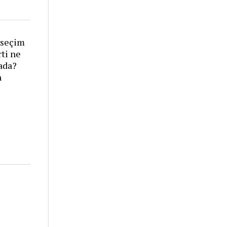
 seçim
rti ne
rada?
n