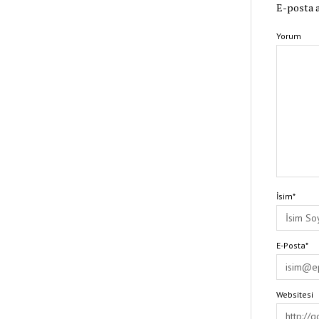
E-posta a
Yorum
İsim*
E-Posta*
Websitesi