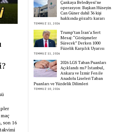
Çankaya Belediyesi’ne
operasyon: Başkan Hüseyin
Can Güner dahil 36 kişi
hakkında gözaltı kararı
TEMMUZ 11, 2026
Trump’tan İran’a Sert
Mesaj: “Görüşmeler
u
Sürecek” Derken 1000
Füzelik Karşılık Uyarısı
e
TEMMUZ 11, 2026
2026 LGS Taban Puanları
i?
Açıklandı mı? İstanbul,
Ankara ve İzmir Fen ile
Anadolu Liseleri Taban
Puanları ve Yüzdelik Dilimleri
TEMMUZ 10, 2026
sü
ipler
, maç
, son 16
takvimi