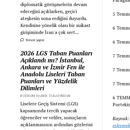
diplomatik görüşmelerin devam
edeceğini açıklarken, geçici
5 Temmu
ateşkesin sona erdiğini duyurdu.
Kendisine yönelik olası bir suikast
6 Temmu
girişiminde İran'a çok sert...
Yorum yapın
6 Temmu
2026 LGS Taban Puanları
7 Temmu
Açıklandı mı? İstanbul,
Ankara ve İzmir Fen ile
7 Temmu
Anadolu Liseleri Taban
Puanları ve Yüzdelik
7 Temmu
Dilimleri
BODRUM HABER TARAFINDAN
6 TEMMU
Liselere Geçiş Sistemi (LGS)
Portekiz
kapsamında tercih yapacak
öğrenciler ve veliler, sonuçların
Kaynak
açıklanmasının ardından gözlerini
eslesmel