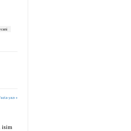
ecani
azla yazı »
ı isim