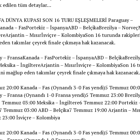
k edilen tüm detaylar…
FA DÜNYA KUPASI SON 16 TURU EŞLEŞMELERİ Paraguay –
anada – FasPortekiz – İspanyaABD – BelçikaBrezilya – Norveç
ereArjantin – Mısırİsviçre – KolombiyaSon 16 turunda rakipler
den takımlar çeyrek finale çıkmaya hak kazanacak.
 – FransaKanada – FasPortekiz – İspanyaABD – BelçikaBrezily
ksika – İngiltereArjantin – Mısırİsviçre – KolombiyaSon 16 
ini mağlup eden takımlar çeyrek finale çıkmaya hak kazanacak.
z 20:00 Kanada – Fas (Oynandı 3-0 Fas yendi)5 Temmuz 00:
y – Fransa (Oynandı 1-0 Fransa yendi)5 Temmuz 23:00 Brezily
 Temmuz 03:00 Meksika – İngiltere6 Temmuz 22:00 Portekiz 
7 Temmuz 03:00 ABD – Belçika7 Temmuz 19:00 Arjantin – Mıs
23:00 İsviçre – Kolombiya
z 20:00 Kanada – Fas (Oynandı 3-0 Fas yendi)5 Temmuz 00:
y – Fransa (Oynandı 1-0 Fransa yendi)