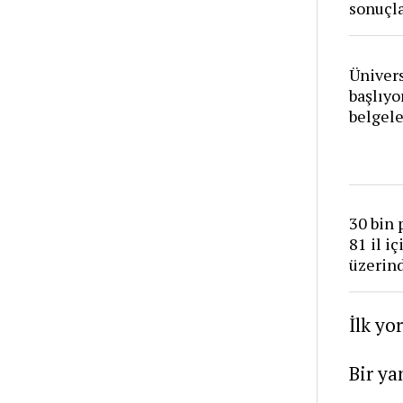
sonuçla
Ünivers
başlıyo
belgele
30 bin 
81 il i
üzerind
İlk yo
Bir ya