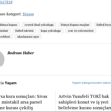
617818
an kategori:
Yaşam
 dünya kupası
ceyrek final yolculugu
Dünya Kupası maçları
futbol hey
kimlari
futbol takvimi
kupa yolculugu
son 16 eslesmeleri
rehberi
uluslararasi spor
Bodrum Haber
zla
Yaşam
Yaşam kategorisinden daha f
sa kura sonuçları: Sivas
Artvin Yusufeli TOKİ hak
 müstakil arsa parsel
sahipleri konut ve iş yeri
me kurası çekiliş
belirleme kurası sonuçlar