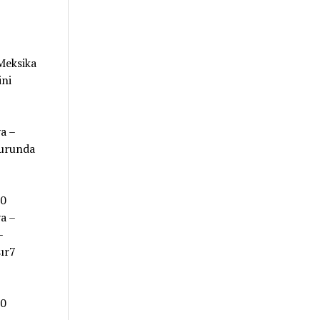
Meksika
ini
a –
turunda
00
a –
–
ır7
00