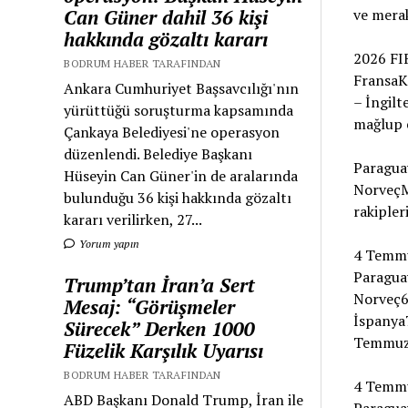
ve mera
Can Güner dahil 36 kişi
hakkında gözaltı kararı
2026 FI
BODRUM HABER TARAFINDAN
FransaK
Ankara Cumhuriyet Başsavcılığı'nın
– İngilt
yürüttüğü soruşturma kapsamında
mağlup e
Çankaya Belediyesi'ne operasyon
düzenlendi. Belediye Başkanı
Paraguay
Hüseyin Can Güner'in de aralarında
NorveçMe
bulunduğu 36 kişi hakkında gözaltı
rakipler
kararı verilirken, 27...
Yorum yapın
4 Temmu
Paragua
Trump’tan İran’a Sert
Norveç6
Mesaj: “Görüşmeler
İspanya
Sürecek” Derken 1000
Temmuz 
Füzelik Karşılık Uyarısı
BODRUM HABER TARAFINDAN
4 Temmu
ABD Başkanı Donald Trump, İran ile
Paragua