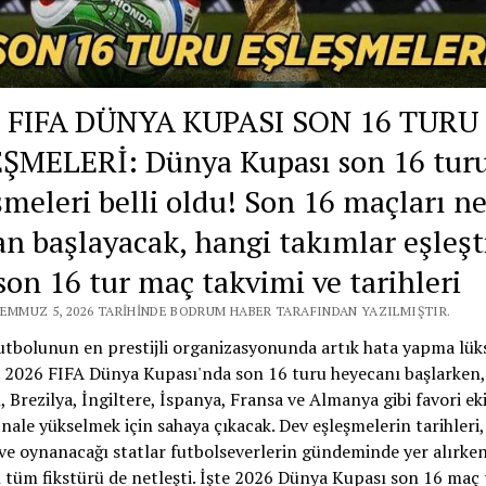
 FIFA DÜNYA KUPASI SON 16 TURU
ŞMELERİ: Dünya Kupası son 16 tur
şmeleri belli oldu! Son 16 maçları n
n başlayacak, hangi takımlar eşleşt
 son 16 tur maç takvimi ve tarihleri
TEMMUZ 5, 2026 TARIHINDE BODRUM HABER TARAFINDAN YAZILMIŞTIR.
tbolunun en prestijli organizasyonunda artık hata yapma lük
. 2026 FIFA Dünya Kupası'nda son 16 turu heyecanı başlarken,
, Brezilya, İngiltere, İspanya, Fransa ve Almanya gibi favori ek
inale yükselmek için sahaya çıkacak. Dev eşleşmelerin tarihleri
 ve oynanacağı statlar futbolseverlerin gündeminde yer alırken
tüm fikstürü de netleşti. İşte 2026 Dünya Kupası son 16 maç 