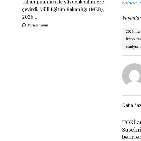
taban puanları ile yüzdelik dilimlere
zaman-7
çevirdi. Milli Eğitim Bakanlığı (MEB),
2026...
Yayımlan
Yorum yapın
2026 fifa
futbol ta
stadyum 
Daha fa
TOKİ ar
Suşehri
belirle