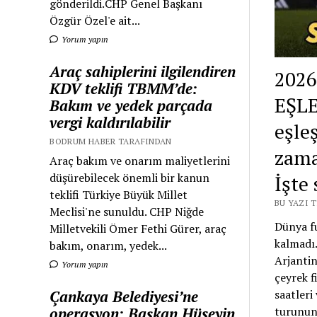
gönderildi.CHP Genel Başkanı
Özgür Özel'e ait...
Yorum yapın
Araç sahiplerini ilgilendiren
2026
KDV teklifi TBMM’de:
EŞLE
Bakım ve yedek parçada
vergi kaldırılabilir
eşle
BODRUM HABER TARAFINDAN
zama
Araç bakım ve onarım maliyetlerini
düşürebilecek önemli bir kanun
İşte
teklifi Türkiye Büyük Millet
BU YAZI 
Meclisi'ne sunuldu. CHP Niğde
Dünya fu
Milletvekili Ömer Fethi Gürer, araç
kalmadı
bakım, onarım, yedek...
Arjantin
Yorum yapın
çeyrek f
saatleri
Çankaya Belediyesi’ne
turunun 
operasyon: Başkan Hüseyin