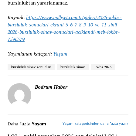
bursluluktan yararlanamaz.
Kaynak:
https://www.milliyet.com.tr/galeri/2026-iokbs-
bursluluk-sonuclari-ekrani-5-6-7-8-9-10-ve-11-sinif-
2026-bursluluk-sinav-sonuclari-aciklandi-meb-iokbs-
7596579
Yayımlanan kategori:
Yaşam
bursluluk sinav sonuclari
bursluluk sinavi
iokbs 2026
Bodrum Haber
Daha fazla
Yaşam
Yaşam kategorisinden daha fazla yazı »
LGS 1. nakil sonuçları 2026 son dakika! LGS 1.