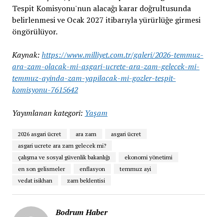
Tespit Komisyonu'nun alacağı karar doğrultusunda
belirlenmesi ve Ocak 2027 itibarıyla yürürlüğe girmesi
öngörülüyor.
Kaynak:
https://www.milliyet.com.tr/galeri/2026-temmuz-
ara-zam-olacak-mi-asgari-ucrete-ara-zam-gelecek-mi-
temmuz-ayinda-zam-yapilacak-mi-gozler-tespit-
komisyonu-7615642
Yayımlanan kategori:
Yaşam
2026 asgari ücret
ara zam
asgari ücret
asgari ucrete ara zam gelecek mi?
çalışma ve sosyal güvenlik bakanlığı
ekonomi yönetimi
en son gelismeler
enflasyon
temmuz ayi
vedat isikhan
zam beklentisi
Bodrum Haber