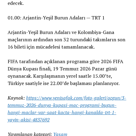
edecek.
01.00: Arjantin-Yeşil Burun Adaları — TRT 1
Arjantin-Yeşil Burun Adaları ve Kolombiya-Gana
maçlarının ardından son 32 turundaki takımların son
16 bileti için mücadelesi tamamlanacak.
FIFA tarafından açıklanan programa göre 2026 FIFA
Dünya Kupası finali, 19 Temmuz 2026 Pazar günü
oynanacak. Karşılaşmanın yerel saatle 15.00’te,
Türkiye saatiyle ise 22.00’de başlaması planlanıyor.
Kaynak:
https://www.yenisafak.com/foto-galeri/ozgun/3-
temmuz-2026-dunya-kupasi-mac-programi-bugun-
hangi-maclar-var-saat-kacta-hangi-kanalda-trt-1-
yayin-akisi-4837692
Yayımlanan kategori:
Yaşam