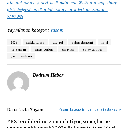
ata-aof-sinav-yerleri-belli-oldu-mu-2026-ata-aof-sinav-
giris-belgesi-nasil-alinir-sinav-tarihleri-ne-zaman-
7597988
Yayımlanan kategori:
Yaşam
2026
aciklandi mi
ata aof
bahar donemi
final
ne zaman
sinav yerleri
sinavlari
sınav tarihleri
yayimlandi mi
Bodrum Haber
Daha fazla
Yaşam
Yaşam kategorisinden daha fazla yazı »
YKS tercihleri ne zaman bitiyor, sonuçlar ne
zaman açıklanacak? 2026 üniversite tercihleri