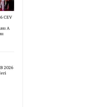
26 CEV
ası A
mı
EB 2026
leri