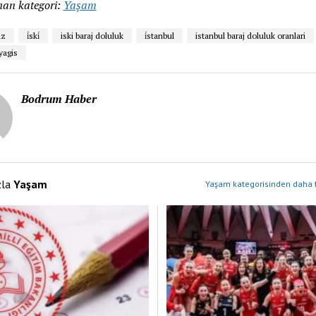
an kategori:
Yaşam
uz
i̇ski̇
iski baraj doluluk
i̇stanbul
istanbul baraj doluluk oranlari
yagis
Bodrum Haber
zla
Yaşam
Yaşam kategorisinden daha f