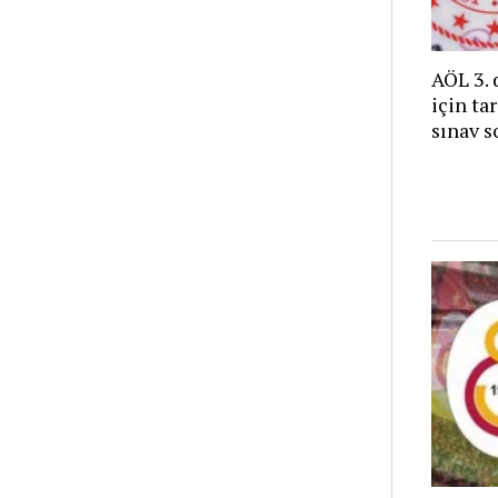
AÖL 3. 
için ta
sınav s