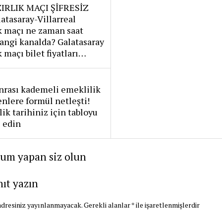
IRLIK MAÇI ŞİFRESİZ
atasaray-Villarreal
k maçı ne zaman saat
angi kanalda? Galatasaray
k maçı bilet fiyatları…
nrası kademeli emeklilik
nlere formül netleşti!
ik tarihiniz için tabloyu
 edin
rum yapan siz olun
nıt yazın
dresiniz yayınlanmayacak.
Gerekli alanlar
*
ile işaretlenmişlerdir