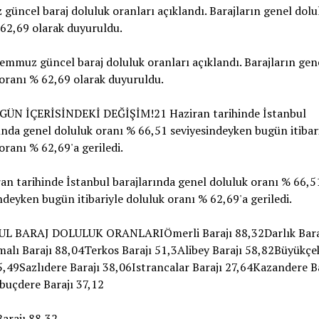
üncel baraj doluluk oranları açıklandı. Barajların genel dolu
62,69 olarak duyuruldu.
emmuz güncel baraj doluluk oranları açıklandı. Barajların gen
oranı % 62,69 olarak duyuruldu.
GÜN İÇERİSİNDEKİ DEĞİŞİM!21 Haziran tarihinde İstanbul
ında genel doluluk oranı % 66,51 seviyesindeyken bugün itibar
oranı % 62,69'a geriledi.
an tarihinde İstanbul barajlarında genel doluluk oranı % 66,5
ndeyken bugün itibariyle doluluk oranı % 62,69'a geriledi.
L BARAJ DOLULUK ORANLARIÖmerli Barajı 88,32Darlık Bara
alı Barajı 88,04Terkos Barajı 51,3Alibey Barajı 58,82Büyükç
5,49Sazlıdere Barajı 38,06Istrancalar Barajı 27,64Kazandere B
buçdere Barajı 37,12
arajı 88,32