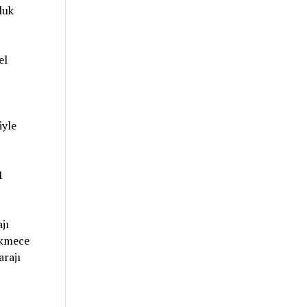
luk
el
iyle
1
jı
ekmece
arajı