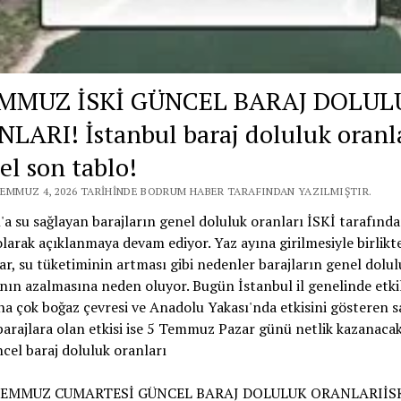
EMMUZ İSKİ GÜNCEL BARAJ DOLUL
LARI! İstanbul baraj doluluk oranl
el son tablo!
TEMMUZ 4, 2026 TARIHINDE BODRUM HABER TARAFINDAN YAZILMIŞTIR.
'a su sağlayan barajların genel doluluk oranları İSKİ tarafınd
larak açıklanmaya devam ediyor. Yaz ayına girilmesiyle birlikt
lar, su tüketiminin artması gibi nedenler barajların genel dolul
nın azalmasına neden oluyor. Bugün İstanbul il genelinde etkil
ha çok boğaz çevresi ve Anadolu Yakası'nda etkisini gösteren 
barajlara olan etkisi ise 5 Temmuz Pazar günü netlik kazanacak
cel baraj doluluk oranları
 TEMMUZ CUMARTESİ GÜNCEL BARAJ DOLULUK ORANLARIİSK