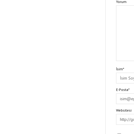
Yorum
İsim*
E-Posta*
Websitesi