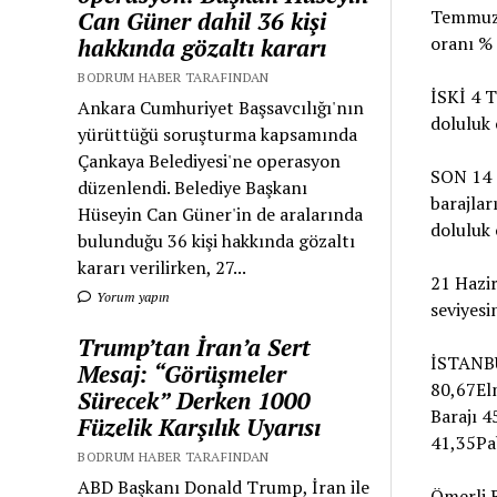
Temmuz g
Can Güner dahil 36 kişi
oranı % 
hakkında gözaltı kararı
BODRUM HABER TARAFINDAN
İSKİ 4 T
Ankara Cumhuriyet Başsavcılığı'nın
doluluk 
yürüttüğü soruşturma kapsamında
Çankaya Belediyesi'ne operasyon
SON 14 
düzenlendi. Belediye Başkanı
barajlar
Hüseyin Can Güner'in de aralarında
doluluk 
bulunduğu 36 kişi hakkında gözaltı
kararı verilirken, 27...
21 Hazir
Yorum yapın
seviyesi
Trump’tan İran’a Sert
İSTANBU
Mesaj: “Görüşmeler
80,67Elm
Sürecek” Derken 1000
Barajı 4
Füzelik Karşılık Uyarısı
41,35Pa
BODRUM HABER TARAFINDAN
ABD Başkanı Donald Trump, İran ile
Ömerli B