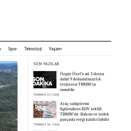
k
Spor
Teknoloji
Yaşam
SON YAZILAR
Özgür Özel’e ait 3 dosya
dahil 9 dokunulmazlık
tezkeresi TBMM’ye
sunuldu
TEMMUZ 17, 2026
Araç sahiplerini
ilgilendiren KDV teklifi
TBMM’de: Bakım ve yedek
parçada vergi kaldırılabilir
TEMMUZ 16, 2026