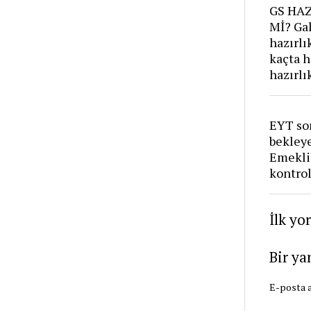
GS HAZ
Mİ? Gal
hazırlı
kaçta h
hazırlı
EYT so
bekleye
Emeklil
kontrol
İlk yo
Bir ya
E-posta a