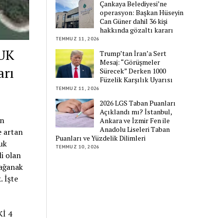
Çankaya Belediyesi’ne
operasyon: Başkan Hüseyin
Can Güner dahil 36 kişi
hakkında gözaltı kararı
TEMMUZ 11, 2026
UK
Trump’tan İran’a Sert
Mesaj: “Görüşmeler
arı
Sürecek” Derken 1000
Füzelik Karşılık Uyarısı
TEMMUZ 11, 2026
2026 LGS Taban Puanları
Açıklandı mı? İstanbul,
an
Ankara ve İzmir Fen ile
Anadolu Liseleri Taban
e artan
Puanları ve Yüzdelik Dilimleri
uk
TEMMUZ 10, 2026
i olan
sağanak
. İşte
İ 4