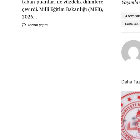
taban puanları ile yüzdelik dilimlere
Yayımlan
çevirdi. Milli Eğitim Bakanlığı (MEB),
2026...
4 temm
saganak 
Yorum yapın
Daha fa