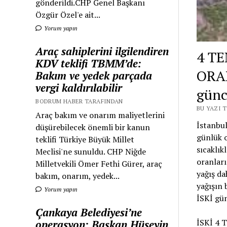
gönderildi.CHP Genel Başkanı
Özgür Özel'e ait...
Yorum yapın
Araç sahiplerini ilgilendiren
4 T
KDV teklifi TBMM’de:
ORAN
Bakım ve yedek parçada
vergi kaldırılabilir
günc
BODRUM HABER TARAFINDAN
BU YAZI 
Araç bakım ve onarım maliyetlerini
İstanbul
düşürebilecek önemli bir kanun
günlük o
teklifi Türkiye Büyük Millet
sıcaklık
Meclisi'ne sunuldu. CHP Niğde
oranları
Milletvekili Ömer Fethi Gürer, araç
yağış da
bakım, onarım, yedek...
yağışın 
Yorum yapın
İSKİ gün
Çankaya Belediyesi’ne
İSKİ 4
operasyon: Başkan Hüseyin