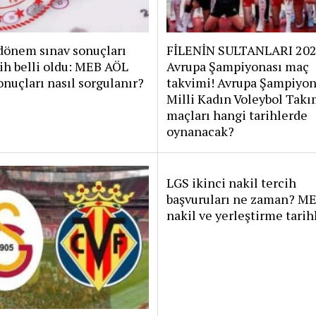
dönem sınav sonuçları
FİLENİN SULTANLARI 20
rih belli oldu: MEB AÖL
Avrupa Şampiyonası maç
onuçları nasıl sorgulanır?
takvimi! Avrupa Şampiyon
Milli Kadın Voleybol Takı
maçları hangi tarihlerde
oynanacak?
LGS ikinci nakil tercih
başvuruları ne zaman? M
nakil ve yerleştirme tarih