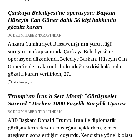
Çankaya Belediyesi’ne operasyon: Başkan
Hüseyin Can Güner dahil 36 kişi hakkında
gözaltı kararı
BODRUM HABER TARAFINDAN
Ankara Cumhuriyet Başsavcılığı'nın yürüttüğü
soruşturma kapsamında Çankaya Belediyesi'ne
operasyon düzenlendi. Belediye Başkanı Hüseyin Can
Güner'in de aralarında bulunduğu 36 kişi hakkında
gözaltı kararı verilirken, 27...
Yorum yapın
Trump’tan İran’a Sert Mesaj: “Görüşmeler
Sürecek” Derken 1000 Füzelik Karşılık Uyarısı
BODRUM HABER TARAFINDAN
ABD Başkanı Donald Trump, İran ile diplomatik
görüşmelerin devam edeceğini açıklarken, geçici
ateşkesin sona erdiğini duyurdu. Kendisine yönelik olası