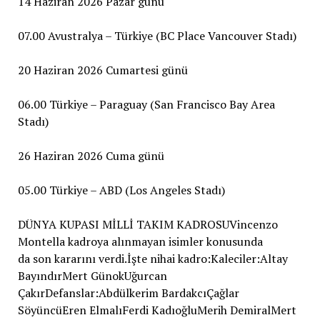
14 Haziran 2026 Pazar günü
07.00 Avustralya – Türkiye (BC Place Vancouver Stadı)
20 Haziran 2026 Cumartesi günü
06.00 Türkiye – Paraguay (San Francisco Bay Area
Stadı)
26 Haziran 2026 Cuma günü
05.00 Türkiye – ABD (Los Angeles Stadı)
DÜNYA KUPASI MİLLİ TAKIM KADROSUVincenzo
Montella kadroya alınmayan isimler konusunda
da son kararını verdi.İşte nihai kadro:Kaleciler:Altay
BayındırMert GünokUğurcan
ÇakırDefanslar:Abdülkerim BardakcıÇağlar
SöyüncüEren ElmalıFerdi KadıoğluMerih DemiralMert