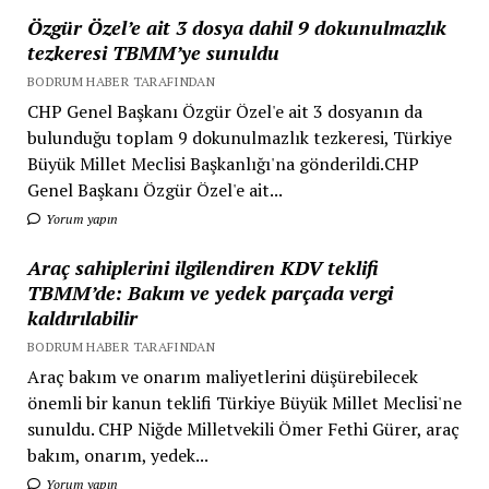
Özgür Özel’e ait 3 dosya dahil 9 dokunulmazlık
tezkeresi TBMM’ye sunuldu
BODRUM HABER TARAFINDAN
CHP Genel Başkanı Özgür Özel'e ait 3 dosyanın da
bulunduğu toplam 9 dokunulmazlık tezkeresi, Türkiye
Büyük Millet Meclisi Başkanlığı'na gönderildi.CHP
Genel Başkanı Özgür Özel'e ait...
Yorum yapın
Araç sahiplerini ilgilendiren KDV teklifi
TBMM’de: Bakım ve yedek parçada vergi
kaldırılabilir
BODRUM HABER TARAFINDAN
Araç bakım ve onarım maliyetlerini düşürebilecek
önemli bir kanun teklifi Türkiye Büyük Millet Meclisi'ne
sunuldu. CHP Niğde Milletvekili Ömer Fethi Gürer, araç
bakım, onarım, yedek...
Yorum yapın