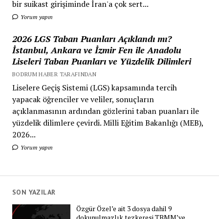
bir suikast girişiminde İran'a çok sert...
Yorum yapın
2026 LGS Taban Puanları Açıklandı mı?
İstanbul, Ankara ve İzmir Fen ile Anadolu
Liseleri Taban Puanları ve Yüzdelik Dilimleri
BODRUM HABER TARAFINDAN
Liselere Geçiş Sistemi (LGS) kapsamında tercih
yapacak öğrenciler ve veliler, sonuçların
açıklanmasının ardından gözlerini taban puanları ile
yüzdelik dilimlere çevirdi. Milli Eğitim Bakanlığı (MEB),
2026...
Yorum yapın
SON YAZILAR
Özgür Özel’e ait 3 dosya dahil 9
dokunulmazlık tezkeresi TBMM’ye