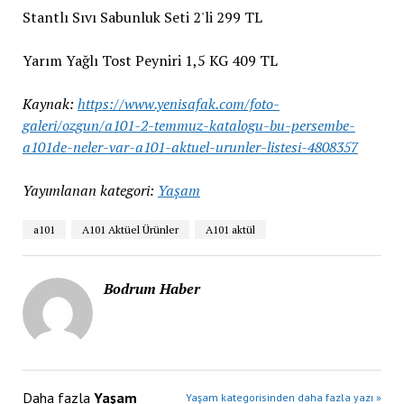
Stantlı Sıvı Sabunluk Seti 2'li 299 TL
Yarım Yağlı Tost Peyniri 1,5 KG 409 TL
Kaynak:
https://www.yenisafak.com/foto-
galeri/ozgun/a101-2-temmuz-katalogu-bu-persembe-
a101de-neler-var-a101-aktuel-urunler-listesi-4808357
Yayımlanan kategori:
Yaşam
a101
A101 Aktüel Ürünler
A101 aktül
Bodrum Haber
Daha fazla
Yaşam
Yaşam kategorisinden daha fazla yazı »