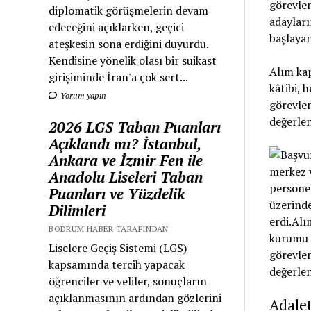
görevlen
diplomatik görüşmelerin devam
adayları
edeceğini açıklarken, geçici
başlayan
ateşkesin sona erdiğini duyurdu.
Kendisine yönelik olası bir suikast
Alım ka
girişiminde İran'a çok sert...
kâtibi, 
Yorum yapın
görevle
değerlen
2026 LGS Taban Puanları
Açıklandı mı? İstanbul,
Ankara ve İzmir Fen ile
Anadolu Liseleri Taban
Puanları ve Yüzdelik
Dilimleri
BODRUM HABER TARAFINDAN
Liselere Geçiş Sistemi (LGS)
kapsamında tercih yapacak
öğrenciler ve veliler, sonuçların
açıklanmasının ardından gözlerini
Adalet