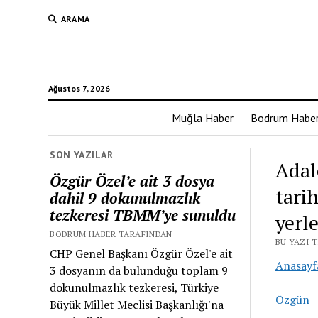
ARAMA
Ağustos 7, 2026
Muğla Haber
Bodrum Habe
SON YAZILAR
Adal
Özgür Özel’e ait 3 dosya
tari
dahil 9 dokunulmazlık
tezkeresi TBMM’ye sunuldu
yerl
BODRUM HABER TARAFINDAN
BU YAZI 
CHP Genel Başkanı Özgür Özel'e ait
Anasayf
3 dosyanın da bulunduğu toplam 9
dokunulmazlık tezkeresi, Türkiye
Özgün
Büyük Millet Meclisi Başkanlığı'na