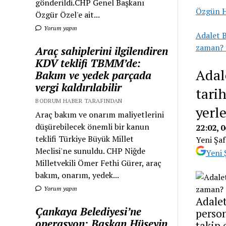
gönderildi.CHP Genel Başkanı
Özgün H
Özgür Özel'e ait...
Yorum yapın
Adalet B
zaman? S
Araç sahiplerini ilgilendiren
KDV teklifi TBMM’de:
Adal
Bakım ve yedek parçada
vergi kaldırılabilir
tari
BODRUM HABER TARAFINDAN
yerl
Araç bakım ve onarım maliyetlerini
düşürebilecek önemli bir kanun
22:02, 
teklifi Türkiye Büyük Millet
Yeni Şaf
Meclisi'ne sunuldu. CHP Niğde
Yeni 
Milletvekili Ömer Fethi Gürer, araç
bakım, onarım, yedek...
Yorum yapın
Adalet
Çankaya Belediyesi’ne
person
operasyon: Başkan Hüseyin
takip 