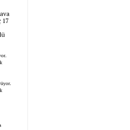
nava
ç 17
lü
or.
ak
a