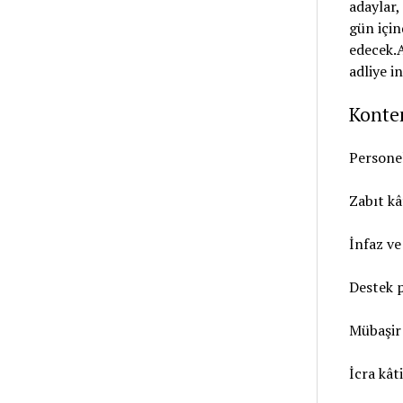
Konten
Personel
Zabıt kâ
İnfaz v
Destek p
Mübaşir
İcra kât