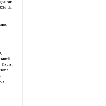
aşvuran
2026’da
urumu