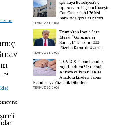
Çankaya Belediyesi’ne
operasyon: Başkan Hüseyin
Can Güner dahil 36 kişi
hakkında gözaltı kararı
ınav ne
TEMMUZ 11, 2026
Trump’tan İran’a Sert
Mesaj: “Görüşmeler
onuç
Sürecek” Derken 1000
Füzelik Karşılık Uyarısı
Sınav
TEMMUZ 11, 2026
2026 LGS Taban Puanları
vim
Açıklandı mı? İstanbul,
Ankara ve İzmir Fen ile
tesi
Anadolu Liseleri Taban
Puanları ve Yüzdelik Dilimleri
kle!
TEMMUZ 10, 2026
eşmeli
ından