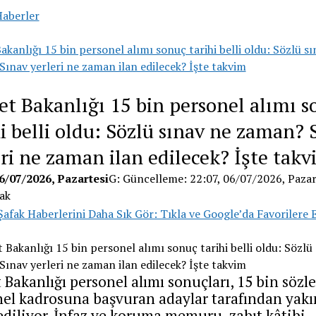
aberler
akanlığı 15 bin personel alımı sonuç tarihi belli oldu: Sözlü s
ınav yerleri ne zaman ilan edilecek? İşte takvim
et Bakanlığı 15 bin personel alımı s
hi belli oldu: Sözlü sınav ne zaman? 
eri ne zaman ilan edilecek? İşte tak
06/07/2026
, Pazartesi
G:
Güncelleme:
22:07, 06/07/2026
, Pazar
ak
Şafak Haberlerini Daha Sık Gör: Tıkla ve Google’da Favorilere E
 Bakanlığı personel alımı sonuçları, 15 bin sözl
el kadrosuna başvuran adaylar tarafından yak
ediliyor. İnfaz ve koruma memuru, zabıt kâtibi,