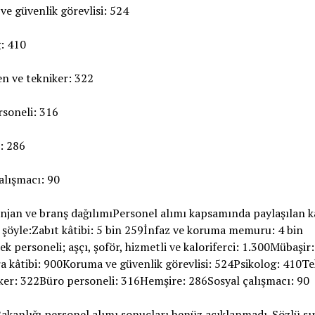
e güvenlik görevlisi: 524
: 410
n ve tekniker: 322
soneli: 316
: 286
alışmacı: 90
akanlığı personel alımı sonuçları henüz açıklanmadı. Sözlü sı