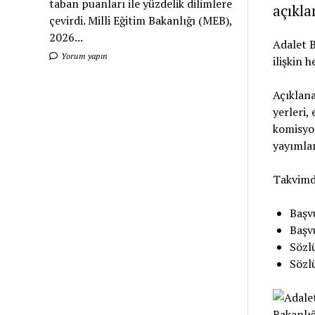
taban puanları ile yüzdelik dilimlere
açıkl
çevirdi. Milli Eğitim Bakanlığı (MEB),
2026...
Adalet B
Yorum yapın
ilişkin 
Açıklana
yerleri,
komisyon
yayımla
Takvimde
Başv
Başv
Sözlü
Sözlü