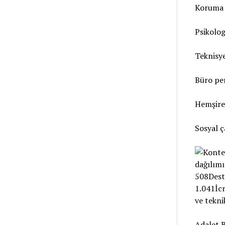
Koruma v
Psikolog
Teknisye
Büro per
Hemşire
Sosyal ç
Adalet B