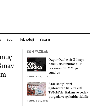
k
Spor
Teknoloji
Yaşam
SON YAZILAR
onuç
Özgür Özel’e ait 3 dosya
Sınav
dahil 9 dokunulmazlık
tezkeresi TBMM’ye
vim
sunuldu
TEMMUZ 17, 2026
Araç sahiplerini
ilgilendiren KDV teklifi
TBMM’de: Bakım ve yedek
parçada vergi kaldırılabilir
TEMMUZ 16, 2026