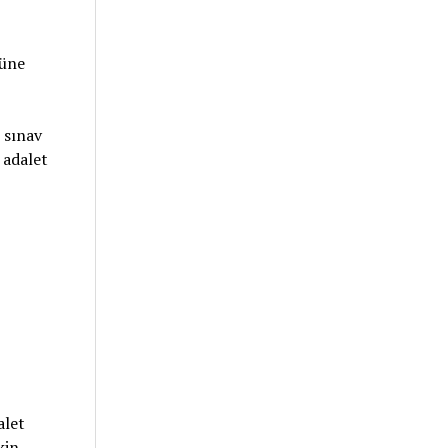
güne
 sınav
 adalet