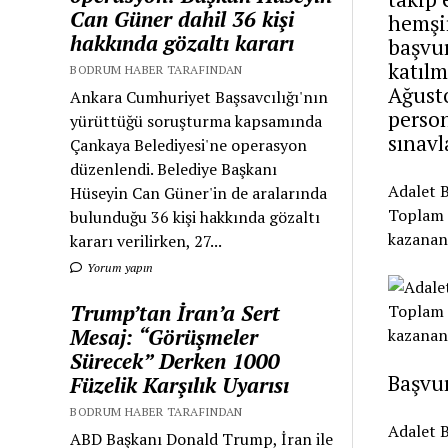
Can Güner dahil 36 kişi
hemşir
hakkında gözaltı kararı
başvur
katılm
BODRUM HABER TARAFINDAN
Ağusto
Ankara Cumhuriyet Başsavcılığı'nın
person
yürüttüğü soruşturma kapsamında
sınavl
Çankaya Belediyesi'ne operasyon
düzenlendi. Belediye Başkanı
Adalet B
Hüseyin Can Güner'in de aralarında
Toplam 1
bulunduğu 36 kişi hakkında gözaltı
kazananl
kararı verilirken, 27...
Yorum yapın
Trump’tan İran’a Sert
Mesaj: “Görüşmeler
Sürecek” Derken 1000
Başvu
Füzelik Karşılık Uyarısı
BODRUM HABER TARAFINDAN
Adalet B
ABD Başkanı Donald Trump, İran ile