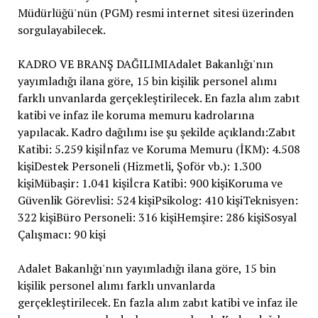
Müdürlüğü'nün (PGM) resmi internet sitesi üzerinden
sorgulayabilecek.
KADRO VE BRANŞ DAĞILIMIAdalet Bakanlığı'nın
yayımladığı ilana göre, 15 bin kişilik personel alımı
farklı unvanlarda gerçekleştirilecek. En fazla alım zabıt
katibi ve infaz ile koruma memuru kadrolarına
yapılacak. Kadro dağılımı ise şu şekilde açıklandı:Zabıt
Katibi: 5.259 kişiİnfaz ve Koruma Memuru (İKM): 4.508
kişiDestek Personeli (Hizmetli, Şoför vb.): 1.300
kişiMübaşir: 1.041 kişiİcra Katibi: 900 kişiKoruma ve
Güvenlik Görevlisi: 524 kişiPsikolog: 410 kişiTeknisyen:
322 kişiBüro Personeli: 316 kişiHemşire: 286 kişiSosyal
Çalışmacı: 90 kişi
Adalet Bakanlığı'nın yayımladığı ilana göre, 15 bin
kişilik personel alımı farklı unvanlarda
gerçekleştirilecek. En fazla alım zabıt katibi ve infaz ile