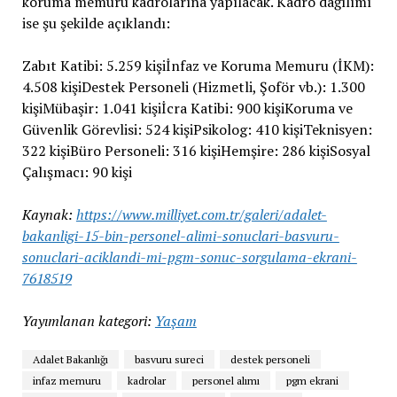
koruma memuru kadrolarına yapılacak. Kadro dağılımı
ise şu şekilde açıklandı:
Zabıt Katibi: 5.259 kişiİnfaz ve Koruma Memuru (İKM):
4.508 kişiDestek Personeli (Hizmetli, Şoför vb.): 1.300
kişiMübaşir: 1.041 kişiİcra Katibi: 900 kişiKoruma ve
Güvenlik Görevlisi: 524 kişiPsikolog: 410 kişiTeknisyen:
322 kişiBüro Personeli: 316 kişiHemşire: 286 kişiSosyal
Çalışmacı: 90 kişi
Kaynak:
https://www.milliyet.com.tr/galeri/adalet-
bakanligi-15-bin-personel-alimi-sonuclari-basvuru-
sonuclari-aciklandi-mi-pgm-sonuc-sorgulama-ekrani-
7618519
Yayımlanan kategori:
Yaşam
Adalet Bakanlığı
basvuru sureci
destek personeli
infaz memuru
kadrolar
personel alımı
pgm ekrani