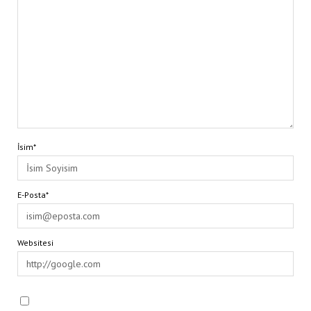
İsim*
E-Posta*
Websitesi