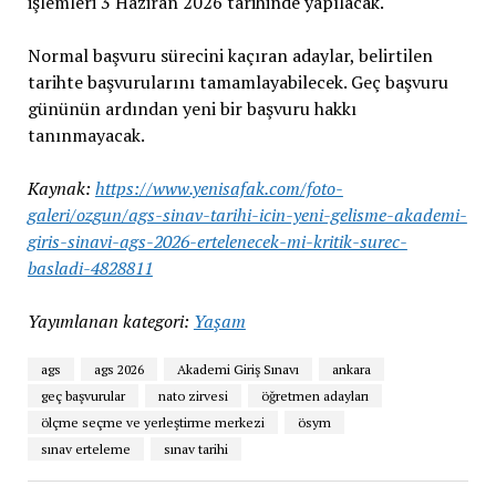
işlemleri 3 Haziran 2026 tarihinde yapılacak.
Normal başvuru sürecini kaçıran adaylar, belirtilen
tarihte başvurularını tamamlayabilecek. Geç başvuru
gününün ardından yeni bir başvuru hakkı
tanınmayacak.
Kaynak:
https://www.yenisafak.com/foto-
galeri/ozgun/ags-sinav-tarihi-icin-yeni-gelisme-akademi-
giris-sinavi-ags-2026-ertelenecek-mi-kritik-surec-
basladi-4828811
Yayımlanan kategori:
Yaşam
ags
ags 2026
Akademi Giriş Sınavı
ankara
geç başvurular
nato zirvesi
öğretmen adayları
ölçme seçme ve yerleştirme merkezi
ösym
sınav erteleme
sınav tarihi