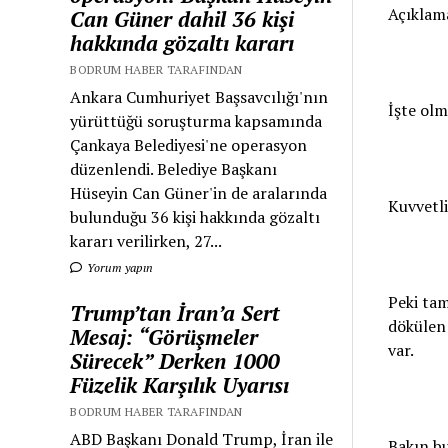
Açıklama
Can Güner dahil 36 kişi
hakkında gözaltı kararı
BODRUM HABER TARAFINDAN
Ankara Cumhuriyet Başsavcılığı'nın
İşte ol
yürüttüğü soruşturma kapsamında
Çankaya Belediyesi'ne operasyon
düzenlendi. Belediye Başkanı
Hüseyin Can Güner'in de aralarında
Kuvvetl
bulunduğu 36 kişi hakkında gözaltı
kararı verilirken, 27...
Yorum yapın
Peki tam
Trump’tan İran’a Sert
dökülen 
Mesaj: “Görüşmeler
var.
Sürecek” Derken 1000
Füzelik Karşılık Uyarısı
BODRUM HABER TARAFINDAN
ABD Başkanı Donald Trump, İran ile
Bakın bu