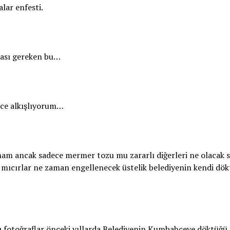
lar enfesti.
ması gereken bu…
ice alkışlıyorum…
am ancak sadece mermer tozu mu zararlı diğerleri ne olacak s
mıcırlar ne zaman engellenecek üstelik belediyenin kendi dök
 fotoğraflar önceki yıllarda Belediyenin Kumbahçeye döktüğü 