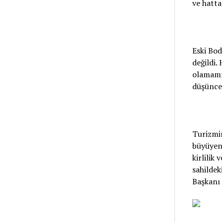
ve hatta
Eski Bo
değildi.
olamamış
düşünces
Turizmin
büyüyen 
kirlilik
sahildek
Başkanı