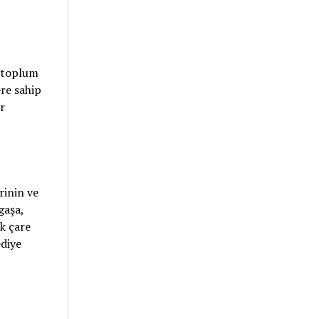
r toplum
re sahip
r
rinin ve
gaşa,
ek çare
ediye