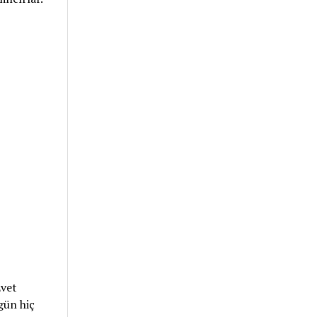
Evet
gün hiç