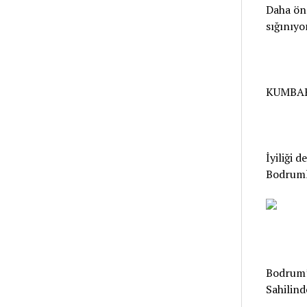
Daha ön
sığınıy
KUMBAH
İyiliği 
Bodruml
Bodrum’d
Sahilind