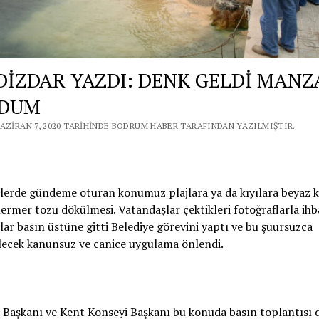
 DİZDAR YAZDI: DENK GELDİ MAN
DUM
HAZIRAN 7, 2020 TARIHINDE BODRUM HABER TARAFINDAN YAZILMIŞTIR.
lerde gündeme oturan konumuz plajlara ya da kıyılara beyaz 
ermer tozu dökülmesi. Vatandaşlar çektikleri fotoğraflarla ih
ar basın üstüne gitti Belediye görevini yaptı ve bu şuursuzca
lecek kanunsuz ve canice uygulama önlendi.
 Başkanı ve Kent Konseyi Başkanı bu konuda basın toplantısı d