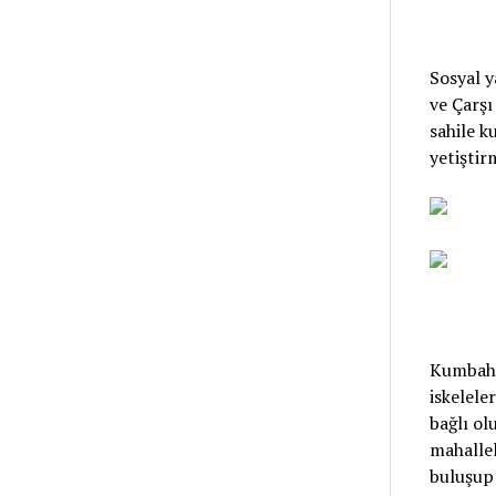
Sosyal 
ve Çarşı
sahile k
yetiştirm
Kumbahçe
iskelele
bağlı ol
mahallel
buluşup 