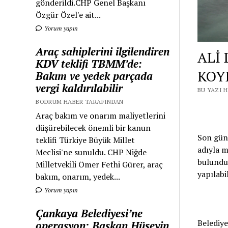
gönderildi.CHP Genel Başkanı
Özgür Özel'e ait...
Yorum yapın
Araç sahiplerini ilgilendiren
ALİ
KDV teklifi TBMM’de:
KOY
Bakım ve yedek parçada
vergi kaldırılabilir
BU YAZI 
BODRUM HABER TARAFINDAN
Araç bakım ve onarım maliyetlerini
düşürebilecek önemli bir kanun
Son gün
teklifi Türkiye Büyük Millet
adıyla m
Meclisi'ne sunuldu. CHP Niğde
bulundul
Milletvekili Ömer Fethi Gürer, araç
yapılabi
bakım, onarım, yedek...
Yorum yapın
Çankaya Belediyesi’ne
Belediye
operasyon: Başkan Hüseyin