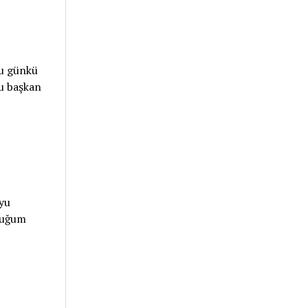
bu günkü
bu başkan
uyu
duğum