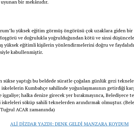
 uyunan bir mekânıdır.
drum’lu yüksek eğitim görmüş öngörüsü çok uzaklara giden bi
 Hoşgörü ve doğrulukla yoğrulduğundan kötü ve sinsi düşüncele
 yüksek eğitimli kişilerin yönlendirmelerini doğru ve faydalıdı
iyle kabullenmiştir.
 sükse yaptığı bu beldede süratle çoğalan günlük gezi teknele
iskelelerin Kumbahçe sahilinde yoğunlaşmasının getirdiği kar
 ve işgaliye; halka denize girecek yer bırakmayınca, Belediyece t
i iskeleleri söküp sahili teknelerden arındırmak olmuştur. (Bel
 Tuğrul ACAR zamanında)