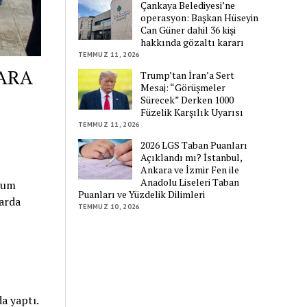
Çankaya Belediyesi’ne
operasyon: Başkan Hüseyin
Can Güner dahil 36 kişi
hakkında gözaltı kararı
TEMMUZ 11, 2026
ZARA
Trump’tan İran’a Sert
Mesaj: “Görüşmeler
Sürecek” Derken 1000
Füzelik Karşılık Uyarısı
TEMMUZ 11, 2026
2026 LGS Taban Puanları
Açıklandı mı? İstanbul,
Ankara ve İzmir Fen ile
Anadolu Liseleri Taban
kum
Puanları ve Yüzdelik Dilimleri
barda
TEMMUZ 10, 2026
a yaptı.