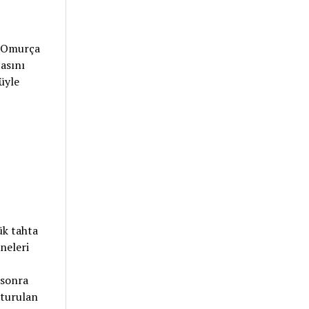
, Omurça
tasını
üyle
ük tahta
kneleri
 sonra
oturulan