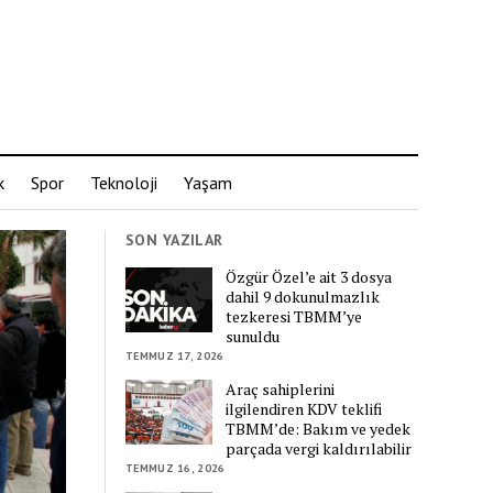
k
Spor
Teknoloji
Yaşam
SON YAZILAR
Özgür Özel’e ait 3 dosya
dahil 9 dokunulmazlık
tezkeresi TBMM’ye
sunuldu
TEMMUZ 17, 2026
Araç sahiplerini
ilgilendiren KDV teklifi
TBMM’de: Bakım ve yedek
parçada vergi kaldırılabilir
TEMMUZ 16, 2026