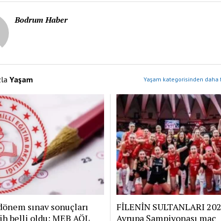
Bodrum Haber
zla
Yaşam
Yaşam kategorisinden daha f
dönem sınav sonuçları
FİLENİN SULTANLARI 20
rih belli oldu: MEB AÖL
Avrupa Şampiyonası maç