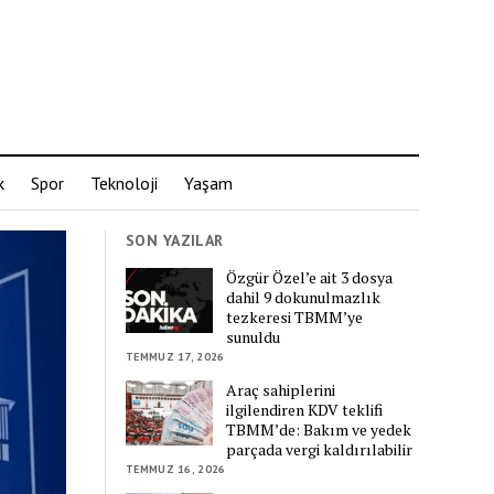
k
Spor
Teknoloji
Yaşam
SON YAZILAR
Özgür Özel’e ait 3 dosya
dahil 9 dokunulmazlık
tezkeresi TBMM’ye
sunuldu
TEMMUZ 17, 2026
Araç sahiplerini
ilgilendiren KDV teklifi
TBMM’de: Bakım ve yedek
parçada vergi kaldırılabilir
TEMMUZ 16, 2026