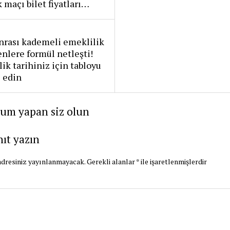
k maçı bilet fiyatları…
nrası kademeli emeklilik
nlere formül netleşti!
ik tarihiniz için tabloyu
 edin
rum yapan siz olun
nıt yazın
dresiniz yayınlanmayacak.
Gerekli alanlar
*
ile işaretlenmişlerdir