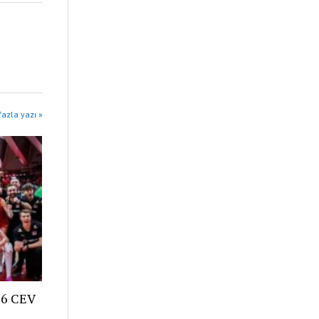
azla yazı »
26 CEV