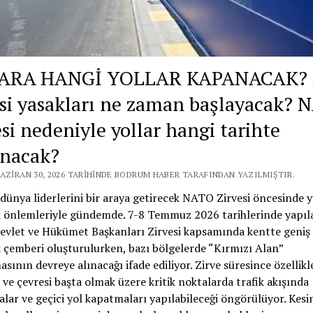
ARA HANGİ YOLLAR KAPANACAK? 
esi yasakları ne zaman başlayacak? 
esi nedeniyle yollar hangi tarihte
nacak?
HAZIRAN 30, 2026 TARIHINDE BODRUM HABER TARAFINDAN YAZILMIŞTIR.
dünya liderlerini bir araya getirecek NATO Zirvesi öncesinde 
k önlemleriyle gündemde. 7-8 Temmuz 2026 tarihlerinde yapıla
vlet ve Hükümet Başkanları Zirvesi kapsamında kentte geniş
 çemberi oluşturulurken, bazı bölgelerde “Kırmızı Alan”
sının devreye alınacağı ifade ediliyor. Zirve süresince özellikl
ve çevresi başta olmak üzere kritik noktalarda trafik akışında
alar ve geçici yol kapatmaları yapılabileceği öngörülüyor. Kesi