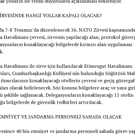
k yolların ise resmi duyurularla açıklanması bekleniyor.
İRVESİNDE HANGİ YOLLAR KAPALI OLACAK?
da 7-8 Temmuz'da düzenlenecek 36. NATO Zirvesi kapsamında
 Havalimanı çevresi, zirvenin yapılacağı alan, protokol güzer
asyonların konaklayacağı bölgelerde kırmızı alan uygulaması
k.
 Havalimanı ile zirve için kullanılacak Etimesgut Havalimanı
ları, Cumhurbaşkanlığı Külliyesi'nin bulunduğu Söğütözü Maha
tılımcılarının konaklayacağı otellerin çevresi ve geçiş güzergah
alan olarak belirlenecek. Söz konusu bölgelere araç ve yaya giri
ü şekilde sağlanacak. Delegasyonların konaklayacağı 15 otelin
u bölgelerde de güvenlik tedbirleri artırılacak.
 EMNİYET VE JANDARMA PERSONELİ SAHADA OLACAK
resince 40 bin emniyet ve jandarma personeli sahada görev ya