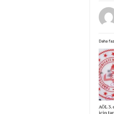
Daha fa
AÖL 3. 
için ta