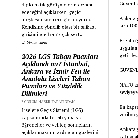
Güvenlik
diplomatik görüşmelerin devam
edeceğini açıklarken, geçici
Ankara 
ateşkesin sona erdiğini duyurdu.
sıra 100
Kendisine yönelik olası bir suikast
girişiminde İran'a çok sert...
Esenboğ
Yorum yapın
uygulana
getirilec
2026 LGS Taban Puanları
Açıklandı mı? İstanbul,
GÜVENL
Ankara ve İzmir Fen ile
Anadolu Liseleri Taban
NATO zir
Puanları ve Yüzdelik
seviyeye
Dilimleri
BODRUM HABER TARAFINDAN
Bu kaps
Liselere Geçiş Sistemi (LGS)
verilmey
kapsamında tercih yapacak
öğrenciler ve veliler, sonuçların
Ankara'y
açıklanmasının ardından gözlerini
katılaca