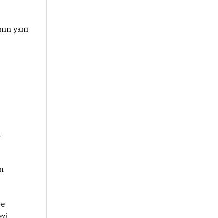
nın yanı
t
n
ye
ezi