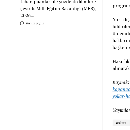
taban puanları ile yüzdelik dilimlere
programl
çevirdi. Milli Eğitim Bakanlığı (MEB),
2026...
Yurt dış
Yorum yapın
bildiril
önlemek 
hakların
başkente
Hazırlık
alınarak
Kaynak
kapanaca
yollar-h
Yayımlan
ankara