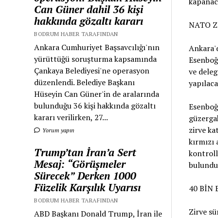
kapanaca
Can Güner dahil 36 kişi
hakkında gözaltı kararı
NATO Z
BODRUM HABER TARAFINDAN
Ankara Cumhuriyet Başsavcılığı'nın
Ankara'
yürüttüğü soruşturma kapsamında
Esenboğa
Çankaya Belediyesi'ne operasyon
ve deleg
düzenlendi. Belediye Başkanı
yapılaca
Hüseyin Can Güner'in de aralarında
bulunduğu 36 kişi hakkında gözaltı
Esenboğa
kararı verilirken, 27...
güzergah
zirve ka
Yorum yapın
kırmızı 
Trump’tan İran’a Sert
kontroll
Mesaj: “Görüşmeler
bulunduğ
Sürecek” Derken 1000
Füzelik Karşılık Uyarısı
40 BİN
BODRUM HABER TARAFINDAN
Zirve sü
ABD Başkanı Donald Trump, İran ile