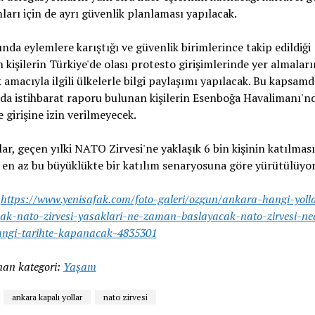
arı için de ayrı güvenlik planlaması yapılacak.
ında eylemlere karıştığı ve güvenlik birimlerince takip edildiği
en kişilerin Türkiye'de olası protesto girişimlerinde yer almaları
amacıyla ilgili ülkelerle bilgi paylaşımı yapılacak. Bu kapsamd
da istihbarat raporu bulunan kişilerin Esenboğa Havalimanı'n
 girişine izin verilmeyecek.
lar, geçen yılki NATO Zirvesi'ne yaklaşık 6 bin kişinin katılması
 en az bu büyüklükte bir katılım senaryosuna göre yürütülüyor
:
https://www.yenisafak.com/foto-galeri/ozgun/ankara-hangi-yoll
k-nato-zirvesi-yasaklari-ne-zaman-baslayacak-nato-zirvesi-ned
angi-tarihte-kapanacak-4835301
an kategori:
Yaşam
ankara kapalı yollar
nato zirvesi