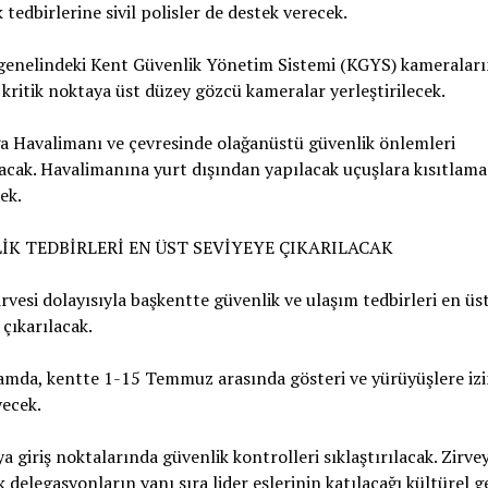
 tedbirlerine sivil polisler de destek verecek.
genelindeki Kent Güvenlik Yönetim Sistemi (KGYS) kameraları
 kritik noktaya üst düzey gözcü kameralar yerleştirilecek.
a Havalimanı ve çevresinde olağanüstü güvenlik önlemleri
cak. Havalimanına yurt dışından yapılacak uçuşlara kısıtlama
ek.
İK TEDBİRLERİ EN ÜST SEVİYEYE ÇIKARILACAK
vesi dolayısıyla başkentte güvenlik ve ulaşım tedbirleri en üs
 çıkarılacak.
amda, kentte 1-15 Temmuz arasında gösteri ve yürüyüşlere izi
ecek.
a giriş noktalarında güvenlik kontrolleri sıklaştırılacak. Zirve
k delegasyonların yanı sıra lider eşlerinin katılacağı kültürel g