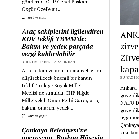
gönderildi.CHP Genel Başkanı
Özgür Özel'e ait...
Yorum yapın
Araç sahiplerini ilgilendiren
ANK
KDV teklifi TBMM’de:
zirv
Bakım ve yedek parçada
vergi kaldırılabilir
Zirv
BODRUM HABER TARAFINDAN
kapa
Araç bakım ve onarım maliyetlerini
düşürebilecek önemli bir kanun
BU YAZI 
teklifi Türkiye Büyük Millet
Ankara, 
Meclisi'ne sunuldu. CHP Niğde
güvenli
Milletvekili Ömer Fethi Gürer, araç
NATO De
bakım, onarım, yedek...
güvenlik
Yorum yapın
uygulama
Çankaya 
Çankaya Belediyesi’ne
kısıtlam
operasyon: Başkan Hüseyin