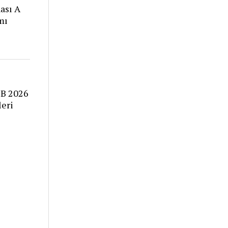
ası A
mı
EB 2026
leri