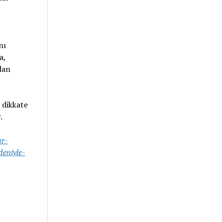
nı
a,
dan
 dikkate
.
ar-
eniyle-