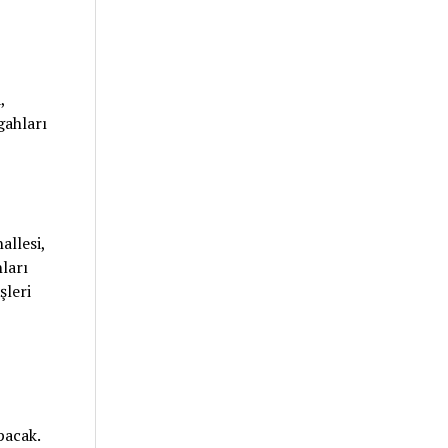
,
gahları
llesi,
ları
şleri
pacak.