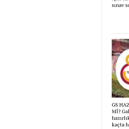
sınav s
GS HAZ
Mİ? Gal
hazırlı
kaçta h