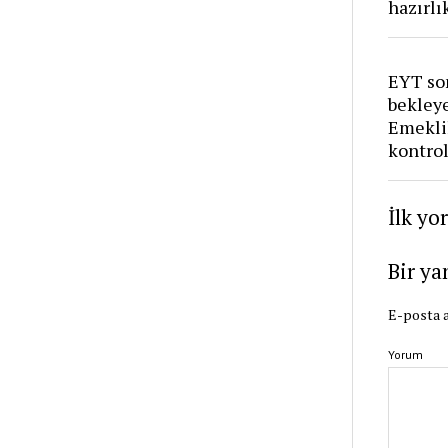
hazırlı
EYT so
bekleye
Emeklil
kontrol
İlk yo
Bir ya
E-posta a
Yorum