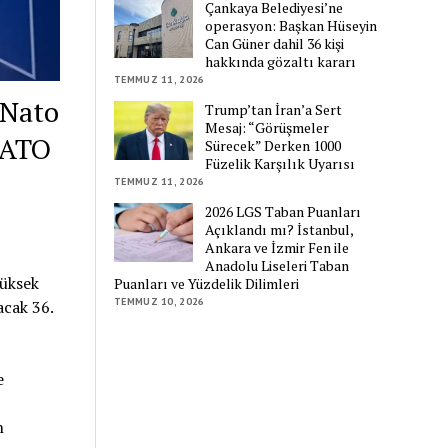
Çankaya Belediyesi’ne
operasyon: Başkan Hüseyin
Can Güner dahil 36 kişi
hakkında gözaltı kararı
TEMMUZ 11, 2026
Nato
Trump’tan İran’a Sert
Mesaj: “Görüşmeler
NATO
Sürecek” Derken 1000
Füzelik Karşılık Uyarısı
TEMMUZ 11, 2026
2026 LGS Taban Puanları
Açıklandı mı? İstanbul,
Ankara ve İzmir Fen ile
Anadolu Liseleri Taban
yüksek
Puanları ve Yüzdelik Dilimleri
TEMMUZ 10, 2026
cak 36.
e
n