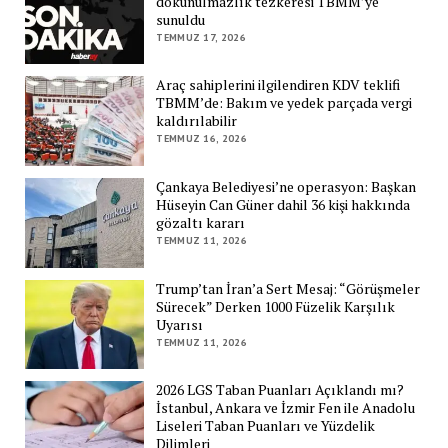
dokunulmazlık tezkeresi TBMM’ye
sunuldu
TEMMUZ 17, 2026
Araç sahiplerini ilgilendiren KDV teklifi
TBMM’de: Bakım ve yedek parçada vergi
kaldırılabilir
TEMMUZ 16, 2026
Çankaya Belediyesi’ne operasyon: Başkan
Hüseyin Can Güner dahil 36 kişi hakkında
gözaltı kararı
TEMMUZ 11, 2026
Trump’tan İran’a Sert Mesaj: “Görüşmeler
Sürecek” Derken 1000 Füzelik Karşılık
Uyarısı
TEMMUZ 11, 2026
2026 LGS Taban Puanları Açıklandı mı?
İstanbul, Ankara ve İzmir Fen ile Anadolu
Liseleri Taban Puanları ve Yüzdelik
Dilimleri