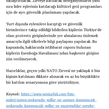
sıklaştırılacak. Zirveye katılacak delegasyonların yanı
sıra lider eşlerinin katılacağı kültürel gezi programları
için de ayrı güvenlik planlaması yapılacak.
Yurt dışında eylemlere karıştığı ve güvenlik
birimlerince takip edildiği bildirilen kişilerin Türkiye'de
olası protesto girişimlerinde yer almalarını önlemek
amacıyla ilgili ülkelerle bilgi paylaşımı yapılacak. Bu
kapsamda, haklarında istihbarat raporu bulunan
kişilerin Esenboğa Havalimanı'ndan başkente girişine
izin verilmeyecek.
Hazırlıklar, geçen yılki NATO Zirvesi'ne yaklaşık 6 bin
kişinin katılması dikkate alınarak en az bu büyüklükte
bir katılım senaryosuna göre yürütülüyor.
Kaynak:
https://www.yenisafak.com/foto-
galeri/ozgun/ankarada-yollar-ne-zaman-kapanacak-
ankarada-kapanacak-yollar-ve-guzergahlar-nereler-