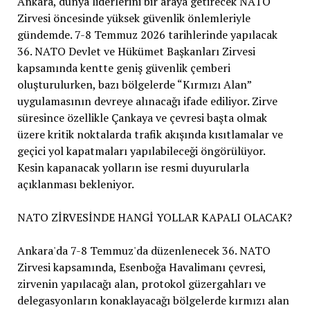
Ankara, dünya liderlerini bir araya getirecek NATO
Zirvesi öncesinde yüksek güvenlik önlemleriyle
gündemde. 7-8 Temmuz 2026 tarihlerinde yapılacak
36. NATO Devlet ve Hükümet Başkanları Zirvesi
kapsamında kentte geniş güvenlik çemberi
oluşturulurken, bazı bölgelerde “Kırmızı Alan”
uygulamasının devreye alınacağı ifade ediliyor. Zirve
süresince özellikle Çankaya ve çevresi başta olmak
üzere kritik noktalarda trafik akışında kısıtlamalar ve
geçici yol kapatmaları yapılabileceği öngörülüyor.
Kesin kapanacak yolların ise resmi duyurularla
açıklanması bekleniyor.
NATO ZİRVESİNDE HANGİ YOLLAR KAPALI OLACAK?
Ankara'da 7-8 Temmuz'da düzenlenecek 36. NATO
Zirvesi kapsamında, Esenboğa Havalimanı çevresi,
zirvenin yapılacağı alan, protokol güzergahları ve
delegasyonların konaklayacağı bölgelerde kırmızı alan