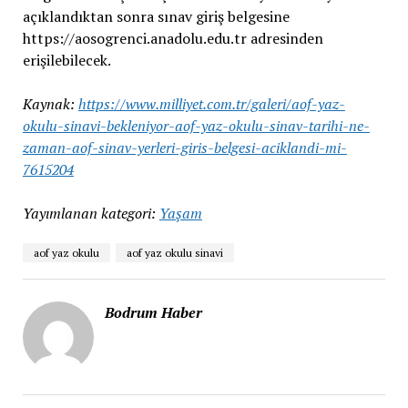
açıklandıktan sonra sınav giriş belgesine
https://aosogrenci.anadolu.edu.tr adresinden
erişilebilecek.
Kaynak:
https://www.milliyet.com.tr/galeri/aof-yaz-
okulu-sinavi-bekleniyor-aof-yaz-okulu-sinav-tarihi-ne-
zaman-aof-sinav-yerleri-giris-belgesi-aciklandi-mi-
7615204
Yayımlanan kategori:
Yaşam
aof yaz okulu
aof yaz okulu sinavi
Bodrum Haber