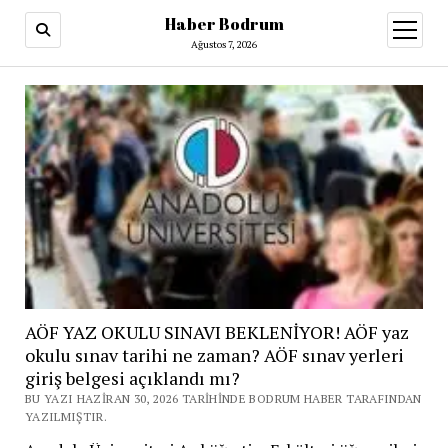
Haber Bodrum
menüy
aç
Ağustos 7, 2026
AÖF YAZ OKULU SINAVI BEKLENİYOR! AÖF yaz
okulu sınav tarihi ne zaman? AÖF sınav yerleri
giriş belgesi açıklandı mı?
BU YAZI HAZIRAN 30, 2026 TARIHINDE BODRUM HABER TARAFINDAN
YAZILMIŞTIR.