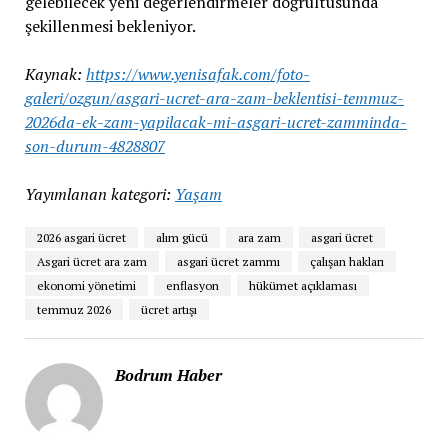
gelebilecek yeni değerlendirmeler doğrultusunda
şekillenmesi bekleniyor.
Kaynak:
https://www.yenisafak.com/foto-
galeri/ozgun/asgari-ucret-ara-zam-beklentisi-temmuz-
2026da-ek-zam-yapilacak-mi-asgari-ucret-zamminda-
son-durum-4828807
Yayımlanan kategori:
Yaşam
2026 asgari ücret
alım gücü
ara zam
asgari ücret
Asgari ücret ara zam
asgari ücret zammı
çalışan hakları
ekonomi yönetimi
enflasyon
hükümet açıklaması
temmuz 2026
ücret artışı
Bodrum Haber