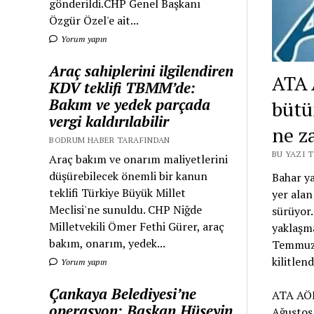
gönderildi.CHP Genel Başkanı
Özgür Özel'e ait...
Yorum yapın
Araç sahiplerini ilgilendiren
ATA 
KDV teklifi TBMM’de:
Bakım ve yedek parçada
bütü
vergi kaldırılabilir
ne z
BODRUM HABER TARAFINDAN
BU YAZI 
Araç bakım ve onarım maliyetlerini
düşürebilecek önemli bir kanun
Bahar ya
teklifi Türkiye Büyük Millet
yer alan
Meclisi'ne sunuldu. CHP Niğde
sürüyor
Milletvekili Ömer Fethi Gürer, araç
yaklaşma
bakım, onarım, yedek...
Temmuz'd
kilitlend
Yorum yapın
Çankaya Belediyesi’ne
ATA AÖF
operasyon: Başkan Hüseyin
Ağustos