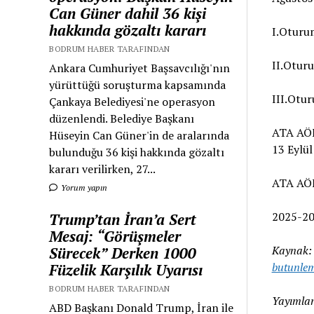
Can Güner dahil 36 kişi
hakkında gözaltı kararı
I.Oturu
BODRUM HABER TARAFINDAN
II.Otur
Ankara Cumhuriyet Başsavcılığı'nın
yürüttüğü soruşturma kapsamında
III.Otu
Çankaya Belediyesi'ne operasyon
düzenlendi. Belediye Başkanı
ATA AÖF
Hüseyin Can Güner'in de aralarında
13 Eylül
bulunduğu 36 kişi hakkında gözaltı
kararı verilirken, 27...
ATA AÖF
Yorum yapın
2025-202
Trump’tan İran’a Sert
Mesaj: “Görüşmeler
Kaynak
Sürecek” Derken 1000
butunle
Füzelik Karşılık Uyarısı
BODRUM HABER TARAFINDAN
Yayımlan
ABD Başkanı Donald Trump, İran ile