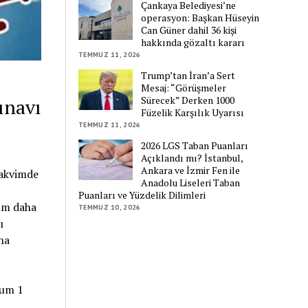
Çankaya Belediyesi’ne
operasyon: Başkan Hüseyin
Can Güner dahil 36 kişi
hakkında gözaltı kararı
TEMMUZ 11, 2026
Trump’tan İran’a Sert
Mesaj: “Görüşmeler
Sürecek” Derken 1000
ınavı
Füzelik Karşılık Uyarısı
TEMMUZ 11, 2026
2026 LGS Taban Puanları
Açıklandı mı? İstanbul,
Ankara ve İzmir Fen ile
takvimde
Anadolu Liseleri Taban
Puanları ve Yüzdelik Dilimleri
ım daha
TEMMUZ 10, 2026
ı
na
rum 1