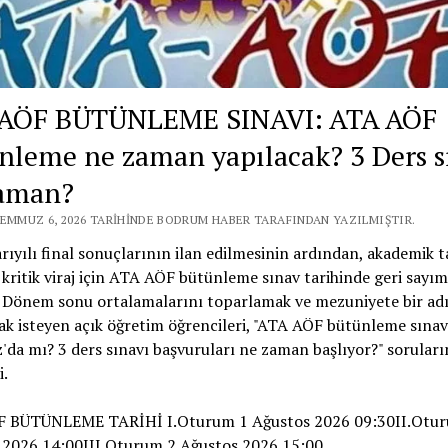
AÖF BÜTÜNLEME SINAVI: ATA AÖF
nleme ne zaman yapılacak? 3 Ders s
aman?
TEMMUZ 6, 2026 TARIHINDE BODRUM HABER TARAFINDAN YAZILMIŞTIR.
rıyılı final sonuçlarının ilan edilmesinin ardından, akademik 
 kritik viraj için ATA AÖF bütünleme sınav tarihinde geri sayım
. Dönem sonu ortalamalarını toparlamak ve mezuniyete bir ad
k isteyen açık öğretim öğrencileri, "ATA AÖF bütünleme sınav
a mı? 3 ders sınavı başvuruları ne zaman başlıyor?" soruları
i.
 BÜTÜNLEME TARİHİ I.Oturum 1 Ağustos 2026 09:30II.Otu
 2026 14:00III.Oturum 2 Ağustos 2026 15:00