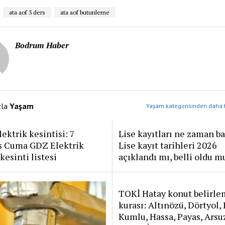
ata aof 3 ders
ata aof butunleme
Bodrum Haber
zla
Yaşam
Yaşam kategorisinden daha f
lektrik kesintisi: 7
Lise kayıtları ne zaman ba
s Cuma GDZ Elektrik
Lise kayıt tarihleri 2026
kesinti listesi
açıklandı mı, belli oldu m
TOKİ Hatay konut belirl
kurası: Altınözü, Dörtyol, 
Kumlu, Hassa, Payas, Arsu