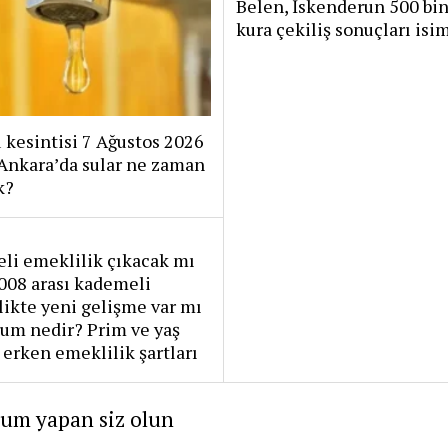
Belen, İskenderun 500 bi
kura çekiliş sonuçları isim
 kesintisi 7 Ağustos 2026
Ankara’da sular ne zaman
k?
li emeklilik çıkacak mı
008 arası kademeli
ikte yeni gelişme var mı
um nedir? Prim ve yaş
 erken emeklilik şartları
rum yapan siz olun