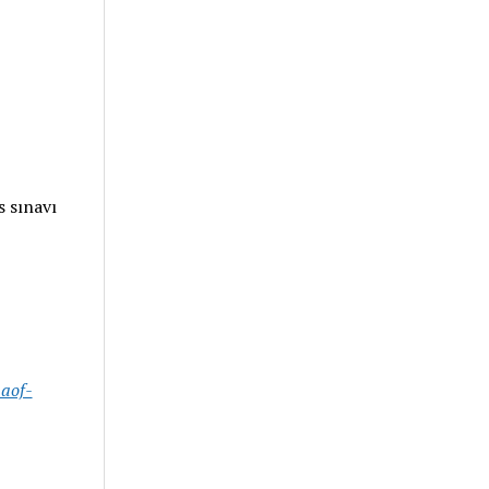
 sınavı
-aof-