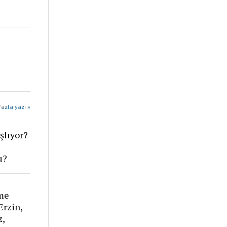
azla yazı »
şlıyor?
u?
eme
Erzin,
z,