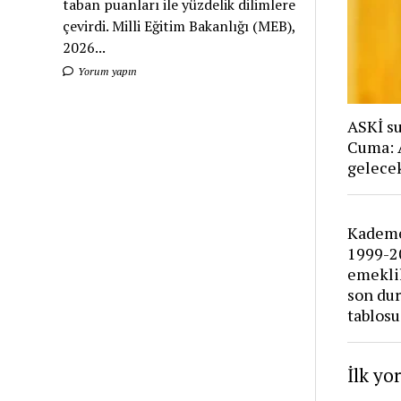
taban puanları ile yüzdelik dilimlere
çevirdi. Milli Eğitim Bakanlığı (MEB),
2026...
Yorum yapın
ASKİ su
Cuma: 
gelece
Kademe
1999-2
emeklil
son dur
tablosu
İlk yo