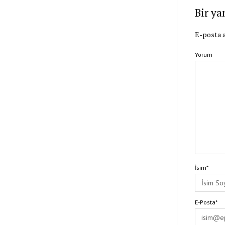
Bir ya
E-posta a
Yorum
İsim*
E-Posta*