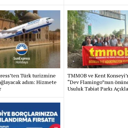
ress’ten Türk turizmine
TMMOB ve Kent Konseyi’
ağlayacak adım: Hizmete
“Dev Flamingo”nun önün
r
Usuluk Tabiat Parkı Açıkl