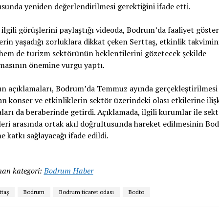
sunda yeniden değerlendirilmesi gerektiğini ifade etti.
ilgili görüşlerini paylaştığı videoda, Bodrum’da faaliyet göste
erin yaşadığı zorluklara dikkat çeken Serttaş, etkinlik takvimi
hem de turizm sektörünün beklentilerini gözetecek şekilde
masının önemine vurgu yaptı.
ın açıklamaları, Bodrum’da Temmuz ayında gerçekleştirilmesi
n konser ve etkinliklerin sektör üzerindeki olası etkilerine iliş
ları da beraberinde getirdi. Açıklamada, ilgili kurumlar ile sek
leri arasında ortak akıl doğrultusunda hareket edilmesinin B
e katkı sağlayacağı ifade edildi.
an kategori:
Bodrum Haber
ttaş
Bodrum
Bodrum ticaret odası
Bodto