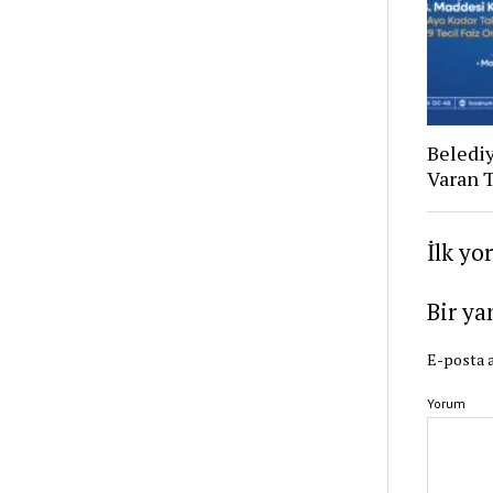
Belediy
Varan T
İlk yo
Bir ya
E-posta a
Yorum