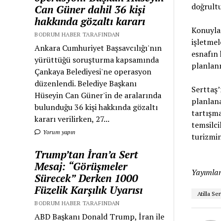
doğrultu
Can Güner dahil 36 kişi
hakkında gözaltı kararı
Konuyla 
BODRUM HABER TARAFINDAN
işletmel
Ankara Cumhuriyet Başsavcılığı'nın
esnafın 
yürüttüğü soruşturma kapsamında
planlan
Çankaya Belediyesi'ne operasyon
düzenlendi. Belediye Başkanı
Serttaş’
Hüseyin Can Güner'in de aralarında
planlana
bulunduğu 36 kişi hakkında gözaltı
tartışma
kararı verilirken, 27...
temsilci
Yorum yapın
turizmin
Trump’tan İran’a Sert
Mesaj: “Görüşmeler
Yayımlan
Sürecek” Derken 1000
Füzelik Karşılık Uyarısı
Atilla Ser
BODRUM HABER TARAFINDAN
ABD Başkanı Donald Trump, İran ile