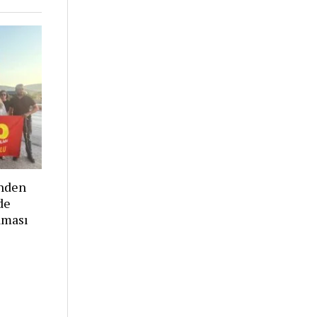
nden
de
aması