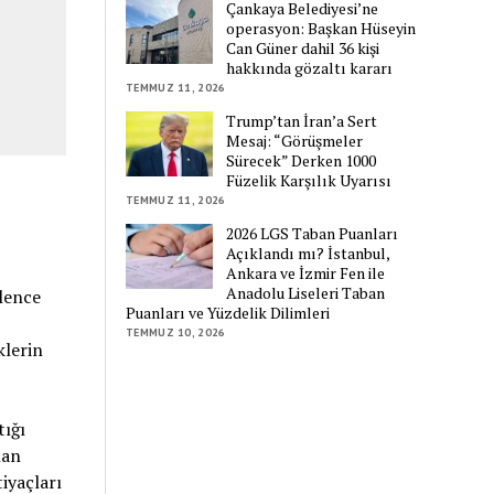
Çankaya Belediyesi’ne
operasyon: Başkan Hüseyin
Can Güner dahil 36 kişi
hakkında gözaltı kararı
TEMMUZ 11, 2026
Trump’tan İran’a Sert
Mesaj: “Görüşmeler
Sürecek” Derken 1000
Füzelik Karşılık Uyarısı
TEMMUZ 11, 2026
2026 LGS Taban Puanları
Açıklandı mı? İstanbul,
Ankara ve İzmir Fen ile
Anadolu Liseleri Taban
lence
Puanları ve Yüzdelik Dilimleri
TEMMUZ 10, 2026
klerin
tığı
nan
iyaçları