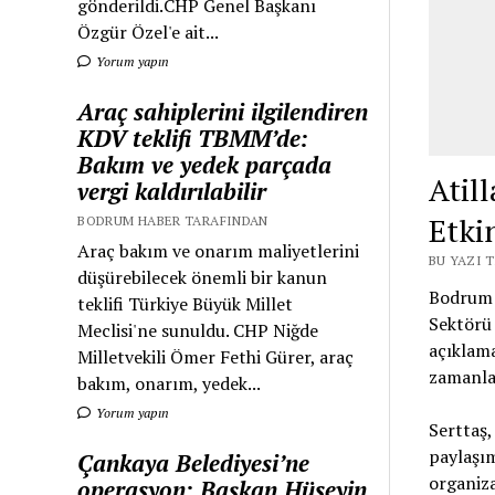
gönderildi.CHP Genel Başkanı
Özgür Özel'e ait...
Yorum yapın
Araç sahiplerini ilgilendiren
KDV teklifi TBMM’de:
Bakım ve yedek parçada
Atil
vergi kaldırılabilir
Etki
BODRUM HABER TARAFINDAN
Araç bakım ve onarım maliyetlerini
BU YAZI 
düşürebilecek önemli bir kanun
Bodrum 
teklifi Türkiye Büyük Millet
Sektörü 
Meclisi'ne sunuldu. CHP Niğde
açıklam
Milletvekili Ömer Fethi Gürer, araç
zamanla
bakım, onarım, yedek...
Yorum yapın
Serttaş,
paylaşı
Çankaya Belediyesi’ne
organiza
operasyon: Başkan Hüseyin