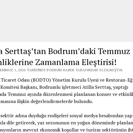
la Serttaş’tan Bodrum’daki Temmuz
nliklerine Zamanlama Eleştirisi!
TEMMUZ 1, 2026 TARIHINDE BODRUM HABER TARAFINDAN YAZILMIŞTIR.
Ticaret Odası (BODTO) Yönetim Kurulu Üyesi ve Restoran-Eğ
Komitesi Başkanı, Bodrumlu işletmeci Atilla Serttaş, yaptığı
ada Temmuz ayında düzenlenmesi planlanan konser ve etkinli
masına ilişkin değerlendirmelerde bulundu.
 sektör adına duyduğu endişeleri sosyal medya hesabından yap
mla dile getirerek, yaz sezonunun en yoğun döneminde planla
syonların mevcut ekonomik koşullar ve turizm sektörünün iht