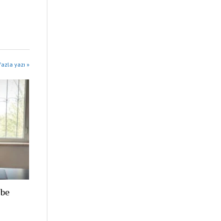
azla yazı »
ibe