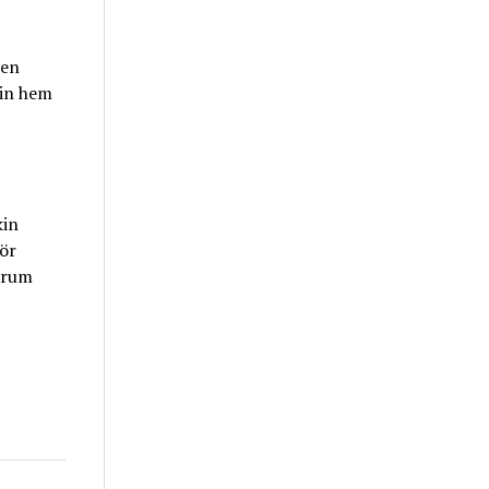
ren
nin hem
kin
tör
odrum