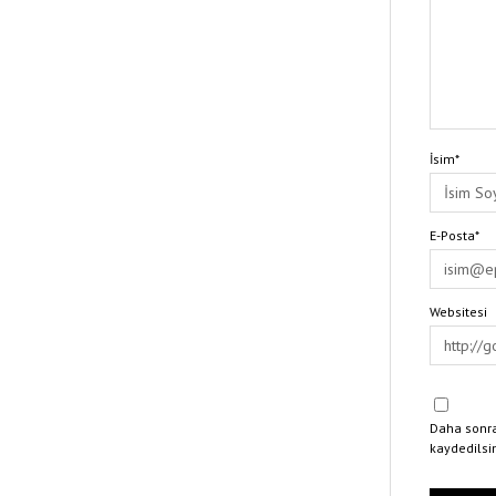
İsim*
E-Posta*
Websitesi
Daha sonra
kaydedilsi