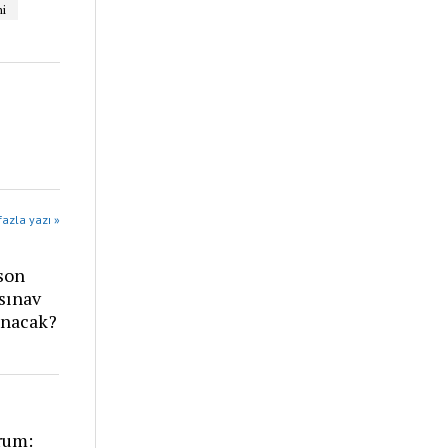
i
azla yazı »
son
sınav
anacak?
rum: