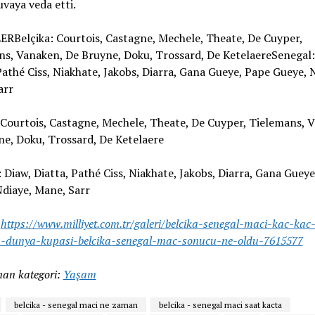
uvaya veda etti.
ERBelçika: Courtois, Castagne, Mechele, Theate, De Cuyper,
s, Vanaken, De Bruyne, Doku, Trossard, De KetelaereSenegal:
Pathé Ciss, Niakhate, Jakobs, Diarra, Gana Gueye, Pape Gueye, 
arr
 Courtois, Castagne, Mechele, Theate, De Cuyper, Tielemans, 
e, Doku, Trossard, De Ketelaere
 Diaw, Diatta, Pathé Ciss, Niakhate, Jakobs, Diarra, Gana Guey
diaye, Mane, Sarr
:
https://www.milliyet.com.tr/galeri/belcika-senegal-maci-kac-kac-b
a-dunya-kupasi-belcika-senegal-mac-sonucu-ne-oldu-7615577
an kategori:
Yaşam
belcika - senegal maci ne zaman
belcika - senegal maci saat kacta