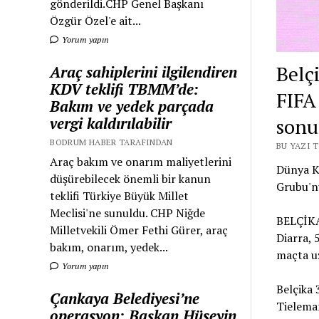
gönderildi.CHP Genel Başkanı
Özgür Özel'e ait...
Yorum yapın
Belç
Araç sahiplerini ilgilendiren
KDV teklifi TBMM’de:
FIFA
Bakım ve yedek parçada
vergi kaldırılabilir
sonu
BODRUM HABER TARAFINDAN
BU YAZI 
Araç bakım ve onarım maliyetlerini
Dünya Ku
düşürebilecek önemli bir kanun
Grubu'nu
teklifi Türkiye Büyük Millet
Meclisi'ne sunuldu. CHP Niğde
BELÇİKA
Milletvekili Ömer Fethi Gürer, araç
Diarra, 
bakım, onarım, yedek...
maçta uz
Yorum yapın
Belçika 
Çankaya Belediyesi’ne
Tielema
operasyon: Başkan Hüseyin