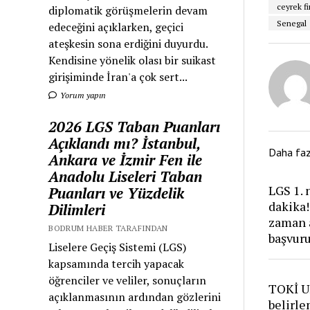
ceyrek fi
diplomatik görüşmelerin devam
Senegal
edeceğini açıklarken, geçici
ateşkesin sona erdiğini duyurdu.
Kendisine yönelik olası bir suikast
girişiminde İran'a çok sert...
Yorum yapın
2026 LGS Taban Puanları
Açıklandı mı? İstanbul,
Daha fa
Ankara ve İzmir Fen ile
Anadolu Liseleri Taban
LGS 1. 
Puanları ve Yüzdelik
dakika!
Dilimleri
zaman a
BODRUM HABER TARAFINDAN
başvuru
Liselere Geçiş Sistemi (LGS)
kapsamında tercih yapacak
öğrenciler ve veliler, sonuçların
TOKİ Uş
açıklanmasının ardından gözlerini
belirle