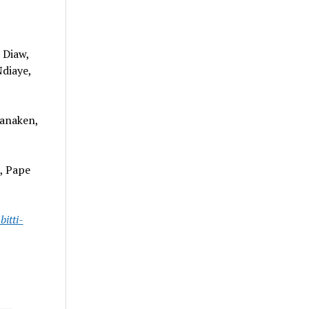
 Diaw,
Ndiaye,
Vanaken,
e, Pape
itti-