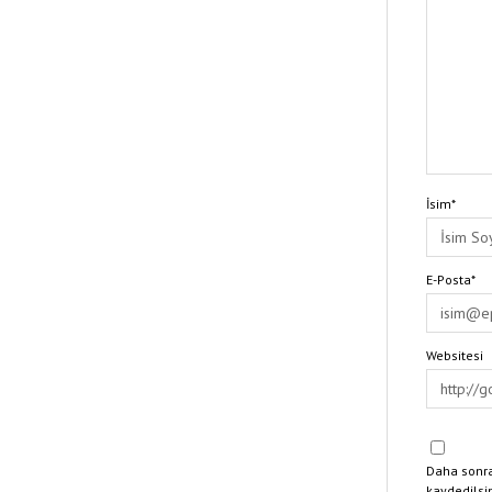
İsim*
E-Posta*
Websitesi
Daha sonra
kaydedilsi