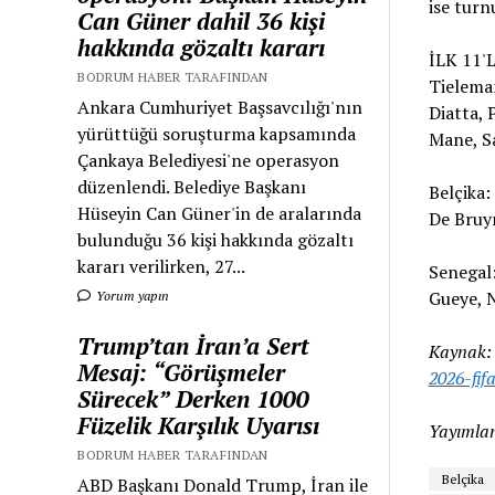
ise turn
Can Güner dahil 36 kişi
hakkında gözaltı kararı
İLK 11'L
BODRUM HABER TARAFINDAN
Tieleman
Ankara Cumhuriyet Başsavcılığı'nın
Diatta, 
yürüttüğü soruşturma kapsamında
Mane, S
Çankaya Belediyesi'ne operasyon
düzenlendi. Belediye Başkanı
Belçika:
Hüseyin Can Güner'in de aralarında
De Bruyn
bulunduğu 36 kişi hakkında gözaltı
kararı verilirken, 27...
Senegal:
Gueye, N
Yorum yapın
Trump’tan İran’a Sert
Kaynak
Mesaj: “Görüşmeler
2026-fif
Sürecek” Derken 1000
Füzelik Karşılık Uyarısı
Yayımlan
BODRUM HABER TARAFINDAN
Belçika
ABD Başkanı Donald Trump, İran ile