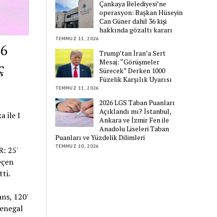
Çankaya Belediyesi’ne
operasyon: Başkan Hüseyin
Can Güner dahil 36 kişi
hakkında gözaltı kararı
TEMMUZ 11, 2026
26
Trump’tan İran’a Sert
Mesaj: “Görüşmeler
ç
Sürecek” Derken 1000
Füzelik Karşılık Uyarısı
TEMMUZ 11, 2026
2026 LGS Taban Puanları
Açıklandı mı? İstanbul,
 ile I
Ankara ve İzmir Fen ile
Anadolu Liseleri Taban
Puanları ve Yüzdelik Dilimleri
TEMMUZ 10, 2026
: 25'
eçen
ti.
ans, 120'
Senegal