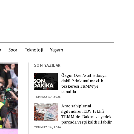
k
Spor
Teknoloji
Yaşam
SON YAZILAR
Özgür Özel’e ait 3 dosya
dahil 9 dokunulmazlık
tezkeresi TBMM’ye
sunuldu
TEMMUZ 17, 2026
Araç sahiplerini
ilgilendiren KDV teklifi
TBMM’de: Bakım ve yedek
parçada vergi kaldırılabilir
TEMMUZ 16, 2026