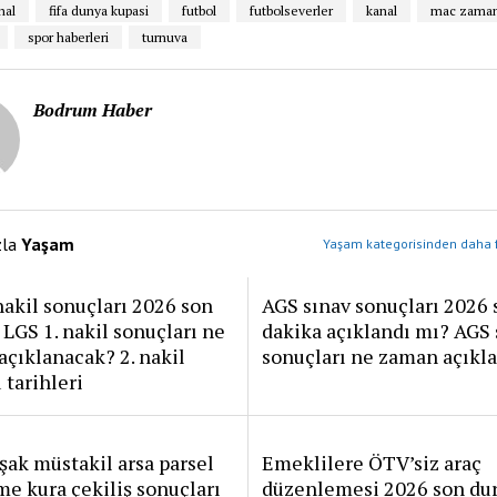
nal
fifa dunya kupasi
futbol
futbolseverler
kanal
mac zaman
spor haberleri
turnuva
Bodrum Haber
zla
Yaşam
Yaşam kategorisinden daha f
nakil sonuçları 2026 son
AGS sınav sonuçları 2026 
 LGS 1. nakil sonuçları ne
dakika açıklandı mı? AGS 
çıklanacak? 2. nakil
sonuçları ne zaman açıkl
 tarihleri
ak müstakil arsa parsel
Emeklilere ÖTV’siz araç
me kura çekiliş sonuçları
düzenlemesi 2026 son du