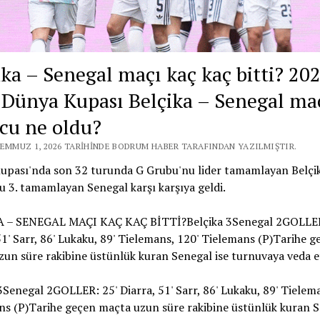
ika – Senegal maçı kaç kaç bitti? 20
 Dünya Kupası Belçika – Senegal ma
cu ne oldu?
TEMMUZ 1, 2026 TARIHINDE BODRUM HABER TARAFINDAN YAZILMIŞTIR.
pası'nda son 32 turunda G Grubu'nu lider tamamlayan Belçika
 3. tamamlayan Senegal karşı karşıya geldi.
 – SENEGAL MAÇI KAÇ KAÇ BİTTİ?Belçika 3Senegal 2GOLLER
51' Sarr, 86' Lukaku, 89' Tielemans, 120' Tielemans (P)Tarihe g
un süre rakibine üstünlük kuran Senegal ise turnuvaya veda et
3Senegal 2GOLLER: 25' Diarra, 51' Sarr, 86' Lukaku, 89' Tielem
ns (P)Tarihe geçen maçta uzun süre rakibine üstünlük kuran 