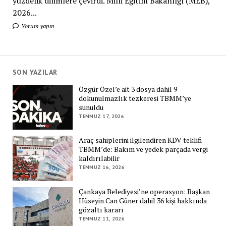
yüzdelik dilimlere çevirdi. Milli Eğitim Bakanlığı (MEB),
2026...
Yorum yapın
SON YAZILAR
Özgür Özel’e ait 3 dosya dahil 9
dokunulmazlık tezkeresi TBMM’ye
sunuldu
TEMMUZ 17, 2026
Araç sahiplerini ilgilendiren KDV teklifi
TBMM’de: Bakım ve yedek parçada vergi
kaldırılabilir
TEMMUZ 16, 2026
Çankaya Belediyesi’ne operasyon: Başkan
Hüseyin Can Güner dahil 36 kişi hakkında
gözaltı kararı
TEMMUZ 11, 2026