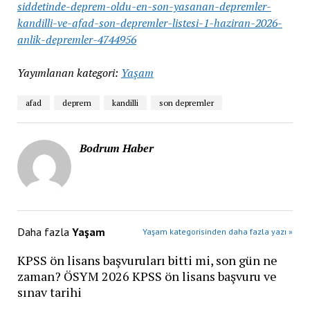
siddetinde-deprem-oldu-en-son-yasanan-depremler-
kandilli-ve-afad-son-depremler-listesi-1-haziran-2026-
anlik-depremler-4744956
Yayımlanan kategori:
Yaşam
afad
deprem
kandilli
son depremler
Bodrum Haber
Daha fazla
Yaşam
Yaşam kategorisinden daha fazla yazı »
KPSS ön lisans başvuruları bitti mi, son gün ne
zaman? ÖSYM 2026 KPSS ön lisans başvuru ve
sınav tarihi