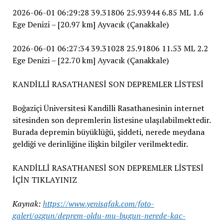
2026-06-01 06:29:28 39.31806 25.93944 6.85 ML 1.6
Ege Denizi – [20.97 km] Ayvacık (Çanakkale)
2026-06-01 06:27:34 39.31028 25.91806 11.53 ML 2.2
Ege Denizi – [22.70 km] Ayvacık (Çanakkale)
KANDİLLİ RASATHANESİ SON DEPREMLER LİSTESİ
Boğaziçi Üniversitesi Kandilli Rasathanesinin internet
sitesinden son depremlerin listesine ulaşılabilmektedir.
Burada depremin büyüklüğü, şiddeti, nerede meydana
geldiği ve derinliğine ilişkin bilgiler verilmektedir.
KANDİLLİ RASATHANESİ SON DEPREMLER LİSTESİ
İÇİN TIKLAYINIZ
Kaynak:
https://www.yenisafak.com/foto-
galeri/ozgun/deprem-oldu-mu-bugun-nerede-kac-