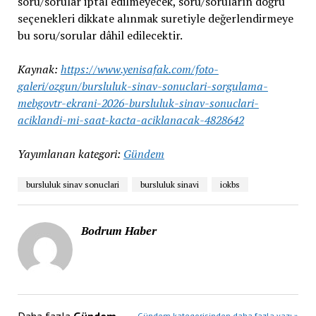
soru/sorular iptal edilmeyecek, soru/soruların doğru
seçenekleri dikkate alınmak suretiyle değerlendirmeye
bu soru/sorular dâhil edilecektir.
Kaynak:
https://www.yenisafak.com/foto-
galeri/ozgun/bursluluk-sinav-sonuclari-sorgulama-
mebgovtr-ekrani-2026-bursluluk-sinav-sonuclari-
aciklandi-mi-saat-kacta-aciklanacak-4828642
Yayımlanan kategori:
Gündem
bursluluk sinav sonuclari
bursluluk sinavi
iokbs
Bodrum Haber
Daha fazla
Gündem
Gündem kategorisinden daha fazla yazı »