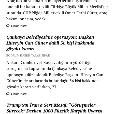
Araç bakım ve onarım maliyetlerini düşürebilecek
önemli bir kanun teklifi Türkiye Büyük Millet Meclisi'ne
sunuldu. CHP Niğde Milletvekili Ömer Fethi Gürer, araç
bakım, onarım, yedek...
Yorum yapın
Çankaya Belediyesi’ne operasyon: Başkan
Hüseyin Can Güner dahil 36 kişi hakkında
gözaltı kararı
BODRUM HABER TARAFINDAN
Ankara Cumhuriyet Başsavcılığı'nın yürüttüğü
soruşturma kapsamında Çankaya Belediyesi'ne
operasyon düzenlendi. Belediye Başkanı Hüseyin Can
Güner'in de aralarında bulunduğu 36 kişi hakkında
gözaltı kararı verilirken, 27...
Yorum yapın
Trump’tan İran’a Sert Mesaj: “Görüşmeler
Sürecek” Derken 1000 Füzelik Karşılık Uyarısı