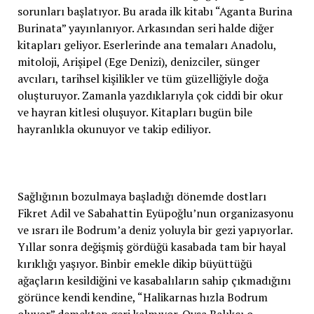
sorunları başlatıyor. Bu arada ilk kitabı “Aganta Burina
Burinata” yayınlanıyor. Arkasından seri halde diğer
kitapları geliyor. Eserlerinde ana temaları Anadolu,
mitoloji, Arişipel (Ege Denizi), denizciler, sünger
avcıları, tarihsel kişilikler ve tüm güzelliğiyle doğa
oluşturuyor. Zamanla yazdıklarıyla çok ciddi bir okur
ve hayran kitlesi oluşuyor. Kitapları bugün bile
hayranlıkla okunuyor ve takip ediliyor.
Sağlığının bozulmaya başladığı dönemde dostları
Fikret Adil ve Sabahattin Eyüpoğlu’nun organizasyonu
ve ısrarı ile Bodrum’a deniz yoluyla bir gezi yapıyorlar.
Yıllar sonra değişmiş gördüğü kasabada tam bir hayal
kırıklığı yaşıyor. Binbir emekle dikip büyüttüğü
ağaçların kesildiğini ve kasabalıların sahip çıkmadığını
görünce kendi kendine, “Halikarnas hızla Bodrum
oluyor” demekten geri kalmıyor. Oysa Balıkçı o