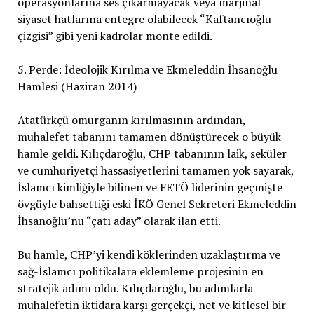
operasyonlarına ses çıkarmayacak veya marjinal
siyaset hatlarına entegre olabilecek “Kaftancıoğlu
çizgisi” gibi yeni kadrolar monte edildi.
5. Perde: İdeolojik Kırılma ve Ekmeleddin İhsanoğlu
Hamlesi (Haziran 2014)
Atatürkçü omurganın kırılmasının ardından,
muhalefet tabanını tamamen dönüştürecek o büyük
hamle geldi. Kılıçdaroğlu, CHP tabanının laik, seküler
ve cumhuriyetçi hassasiyetlerini tamamen yok sayarak,
İslamcı kimliğiyle bilinen ve FETÖ liderinin geçmişte
övgüyle bahsettiği eski İKÖ Genel Sekreteri Ekmeleddin
İhsanoğlu’nu “çatı aday” olarak ilan etti.
Bu hamle, CHP’yi kendi köklerinden uzaklaştırma ve
sağ-İslamcı politikalara eklemleme projesinin en
stratejik adımı oldu. Kılıçdaroğlu, bu adımlarla
muhalefetin iktidara karşı gerçekçi, net ve kitlesel bir