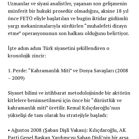
Uzmanlar ve siyasi analistler, yaşanan son gelişmenin
münferit bir hukuki prosedür olmadığını, aksine 18 yıl
önce FETÖ eliyle başlatılan ve bugün iktidar güdümlü
yargı mekanizmalarıyla sürdürlen “muhalefeti dizayn
etme” operasyonunun son halkası olduğunu belirtiyor.
İşte adım adım Türk siyasetini şekillendiren o
kronolojik zincir:
1. Perde: “Kahramanlık Miti” ve Dosya Savaşları (2008
– 2009)
Siyaset bilimi ve istihbarat metodolojisinde bir aktörün
kitlelere benimsetilmesi için önce bir “dürüstlük ve
kahramanlık miti” üretilir. Kemal Kılıçdaroğlu’nun
yükselişi de tam olarak bu stratejiyle başladı:
• Ağustos 2008 (Şaban Dişli Vakası): Kılıçdaroğlu, AK
Parti Genel Başkan Yardımcısı Şaban Dişli’nin bir arsa