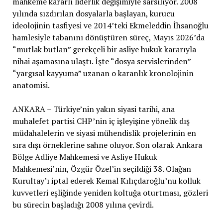
mahkeme kararlı liderlik değişimiyle sarsılıyor. 2008
yılında sızdırılan dosyalarla başlayan, kurucu
ideolojinin tasfiyesi ve 2014’teki Ekmeleddin İhsanoğlu
hamlesiyle tabanını dönüştüren süreç, Mayıs 2026’da
“mutlak butlan” gerekçeli bir asliye hukuk kararıyla
nihai aşamasına ulaştı. İşte “dosya servislerinden”
“yargısal kayyuma” uzanan o karanlık kronolojinin
anatomisi.
ANKARA – Türkiye’nin yakın siyasi tarihi, ana
muhalefet partisi CHP’nin iç işleyişine yönelik dış
müdahalelerin ve siyasi mühendislik projelerinin en
sıra dışı örneklerine sahne oluyor. Son olarak Ankara
Bölge Adliye Mahkemesi ve Asliye Hukuk
Mahkemesi’nin, Özgür Özel’in seçildiği 38. Olağan
Kurultay’ı iptal ederek Kemal Kılıçdaroğlu’nu kolluk
kuvvetleri eşliğinde yeniden koltuğa oturtması, gözleri
bu sürecin başladığı 2008 yılına çevirdi.