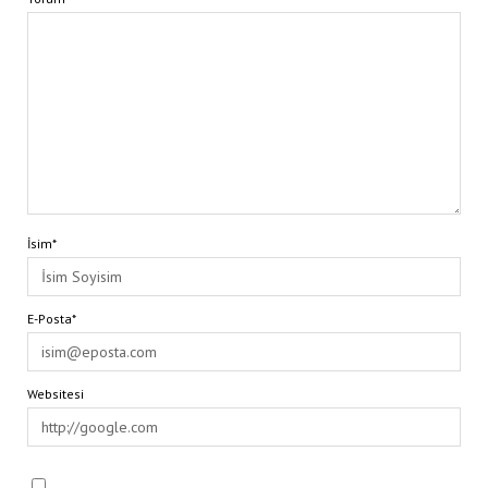
İsim*
E-Posta*
Websitesi