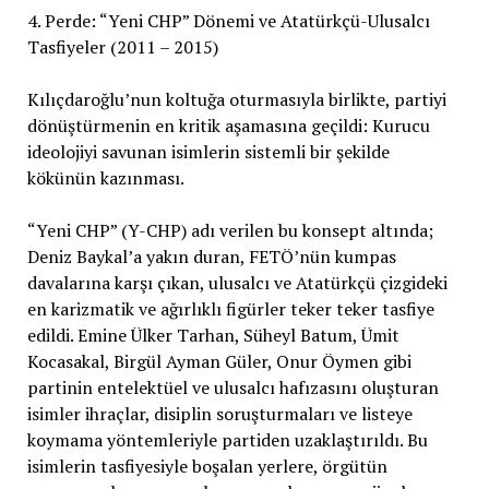
4. Perde: “Yeni CHP” Dönemi ve Atatürkçü-Ulusalcı
Tasfiyeler (2011 – 2015)
Kılıçdaroğlu’nun koltuğa oturmasıyla birlikte, partiyi
dönüştürmenin en kritik aşamasına geçildi: Kurucu
ideolojiyi savunan isimlerin sistemli bir şekilde
kökünün kazınması.
“Yeni CHP” (Y-CHP) adı verilen bu konsept altında;
Deniz Baykal’a yakın duran, FETÖ’nün kumpas
davalarına karşı çıkan, ulusalcı ve Atatürkçü çizgideki
en karizmatik ve ağırlıklı figürler teker teker tasfiye
edildi. Emine Ülker Tarhan, Süheyl Batum, Ümit
Kocasakal, Birgül Ayman Güler, Onur Öymen gibi
partinin entelektüel ve ulusalcı hafızasını oluşturan
isimler ihraçlar, disiplin soruşturmaları ve listeye
koymama yöntemleriyle partiden uzaklaştırıldı. Bu
isimlerin tasfiyesiyle boşalan yerlere, örgütün