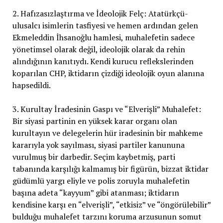
2. Hafızasızlaştırma ve İdeolojik Felç: Atatürkçü-
ulusalcı isimlerin tasfiyesi ve hemen ardından gelen
Ekmeleddin İhsanoğlu hamlesi, muhalefetin sadece
yönetimsel olarak değil, ideolojik olarak da rehin
alındığının kanıtıydı. Kendi kurucu reflekslerinden
koparılan CHP, iktidarın çizdiği ideolojik oyun alanına
hapsedildi.
3. Kurultay İradesinin Gaspı ve “Elverişli” Muhalefet:
Bir siyasi partinin en yüksek karar organı olan
kurultayın ve delegelerin hür iradesinin bir mahkeme
kararıyla yok sayılması, siyasi partiler kanununa
vurulmuş bir darbedir. Seçim kaybetmiş, parti
tabanında karşılığı kalmamış bir figürün, bizzat iktidar
güdümlü yargı eliyle ve polis zoruyla muhalefetin
başına adeta “kayyum” gibi atanması; iktidarın
kendisine karşı en “elverişli”, “etkisiz” ve “öngörülebilir”
bulduğu muhalefet tarzını koruma arzusunun somut