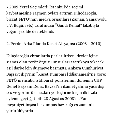
• 2009 Yerel Seçimleri: İstanbul’da seçimi
kaybetmesine rağmen oyları artıran Kılıçdaroğlu,
bizzat FETÖ’nün medya organları (Zaman, Samanyolu
TV, Bugün vb.) tarafından “Gandi Kemal” lakabıyla
yoğun şekilde desteklendi.
2. Perde: Arka Planda Kaset Altyapısı (2008 – 2010)
Kılıçdaroğlu ekranlarda parlatılırken, devlet içine
sızmış olan terör örgütü unsurları statükoyu yıkacak
asıl darbe için düğmeye basmıştı. Ankara Cumhuriyet
Başsavcılığı’nın “Kaset Kumpası İddianamesi”ne göre;
FETÖ mensubu istihbarat polislerinin dönemin CHP
Genel Başkanı Deniz Baykal’ın ikametgahına yasa dışı
ses ve görüntü cihazları yerleştirmek için ilk fiziki
eyleme geçtiği tarih 28 Ağustos 2008’di. Yani
meşruiyet inşası ile kumpas hazırlığı eş zamanlı
yürütülüyordu.