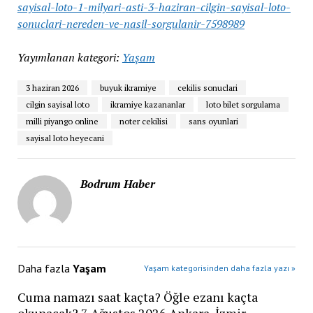
sayisal-loto-1-milyari-asti-3-haziran-cilgin-sayisal-loto-
sonuclari-nereden-ve-nasil-sorgulanir-7598989
Yayımlanan kategori:
Yaşam
3 haziran 2026
buyuk ikramiye
cekilis sonuclari
cilgin sayisal loto
ikramiye kazananlar
loto bilet sorgulama
milli piyango online
noter cekilisi
sans oyunlari
sayisal loto heyecani
Bodrum Haber
Daha fazla
Yaşam
Yaşam kategorisinden daha fazla yazı »
Cuma namazı saat kaçta? Öğle ezanı kaçta
okunacak? 7 Ağustos 2026 Ankara, İzmir,