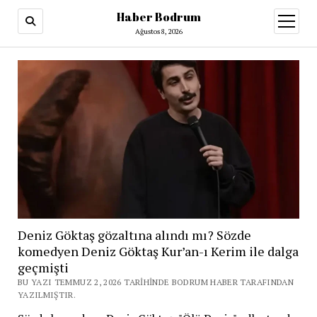
Haber Bodrum
menüy
aç
Ağustos 8, 2026
Deniz Göktaş gözaltına alındı mı? Sözde
komedyen Deniz Göktaş Kur’an-ı Kerim ile dalga
geçmişti
BU YAZI TEMMUZ 2, 2026 TARIHINDE BODRUM HABER TARAFINDAN
YAZILMIŞTIR.