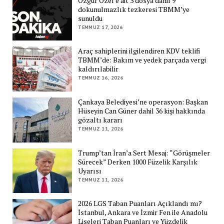
Özgür Özel’e ait 3 dosya dahil 9
dokunulmazlık tezkeresi TBMM’ye
sunuldu
TEMMUZ 17, 2026
Araç sahiplerini ilgilendiren KDV teklifi
TBMM’de: Bakım ve yedek parçada vergi
kaldırılabilir
TEMMUZ 16, 2026
Çankaya Belediyesi’ne operasyon: Başkan
Hüseyin Can Güner dahil 36 kişi hakkında
gözaltı kararı
TEMMUZ 11, 2026
Trump’tan İran’a Sert Mesaj: “Görüşmeler
Sürecek” Derken 1000 Füzelik Karşılık
Uyarısı
TEMMUZ 11, 2026
2026 LGS Taban Puanları Açıklandı mı?
İstanbul, Ankara ve İzmir Fen ile Anadolu
Liseleri Taban Puanları ve Yüzdelik