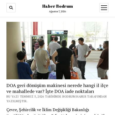
Haber Bodrum
menüy
aç
Ağustos 7, 2026
DOA geri dönüşüm makinesi nerede hangi il ilçe
ve mahallede var? İşte DOA iade noktaları
BU YAZI TEMMUZ 5, 2026 TARIHINDE BODRUM HABER TARAFINDAN
YAZILMIŞTIR.
Çevre, Şehircilik ve İklim Değişikliği Bakanlığı