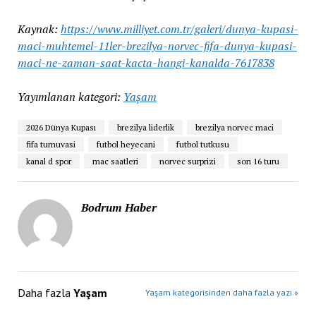
Kaynak:
https://www.milliyet.com.tr/galeri/dunya-kupasi-
maci-muhtemel-11ler-brezilya-norvec-fifa-dunya-kupasi-
maci-ne-zaman-saat-kacta-hangi-kanalda-7617838
Yayımlanan kategori:
Yaşam
2026 Dünya Kupası
brezilya liderlik
brezilya norvec maci
fifa turnuvasi
futbol heyecani
futbol tutkusu
kanal d spor
mac saatleri
norvec surprizi
son 16 turu
Bodrum Haber
Daha fazla
Yaşam
Yaşam kategorisinden daha fazla yazı »