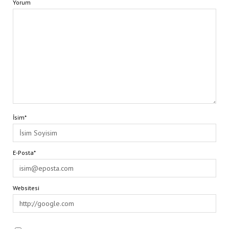
Yorum
İsim*
E-Posta*
Websitesi