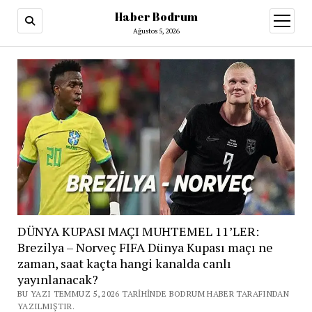
Haber Bodrum
menüy
aç
Ağustos 5, 2026
DÜNYA KUPASI MAÇI MUHTEMEL 11’LER:
Brezilya – Norveç FIFA Dünya Kupası maçı ne
zaman, saat kaçta hangi kanalda canlı
yayınlanacak?
BU YAZI TEMMUZ 5, 2026 TARIHINDE BODRUM HABER TARAFINDAN
YAZILMIŞTIR.