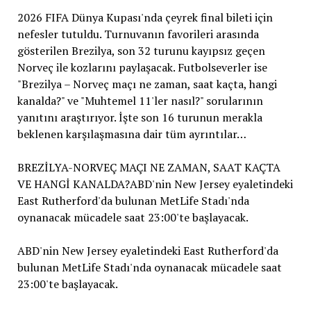
2026 FIFA Dünya Kupası'nda çeyrek final bileti için
nefesler tutuldu. Turnuvanın favorileri arasında
gösterilen Brezilya, son 32 turunu kayıpsız geçen
Norveç ile kozlarını paylaşacak. Futbolseverler ise
"Brezilya – Norveç maçı ne zaman, saat kaçta, hangi
kanalda?" ve "Muhtemel 11'ler nasıl?" sorularının
yanıtını araştırıyor. İşte son 16 turunun merakla
beklenen karşılaşmasına dair tüm ayrıntılar…
BREZİLYA-NORVEÇ MAÇI NE ZAMAN, SAAT KAÇTA
VE HANGİ KANALDA?ABD'nin New Jersey eyaletindeki
East Rutherford'da bulunan MetLife Stadı'nda
oynanacak mücadele saat 23:00'te başlayacak.
ABD'nin New Jersey eyaletindeki East Rutherford'da
bulunan MetLife Stadı'nda oynanacak mücadele saat
23:00'te başlayacak.