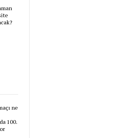
zaman
site
acak?
maçı ne
da 100.
yor