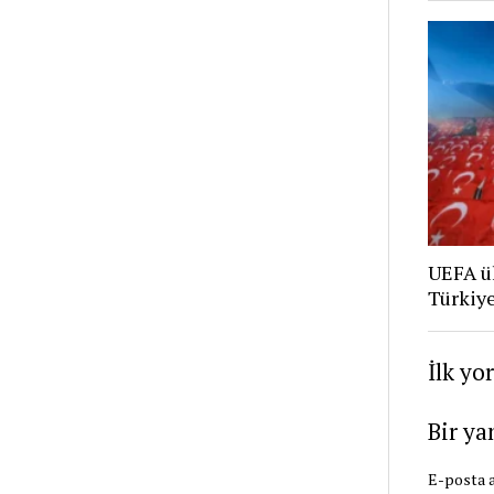
UEFA ü
Türkiye
İlk yo
Bir ya
E-posta a