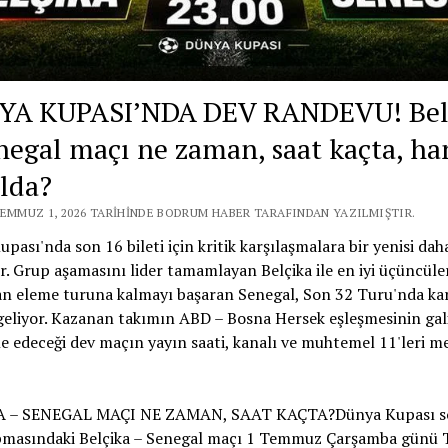
A KUPASI’NDA DEV RANDEVU! Bel
negal maçı ne zaman, saat kaçta, ha
lda?
TEMMUZ 1, 2026 TARIHINDE BODRUM HABER TARAFINDAN YAZILMIŞTIR.
pası'nda son 16 bileti için kritik karşılaşmalara bir yenisi dah
r. Grup aşamasını lider tamamlayan Belçika ile en iyi üçüncüle
an eleme turuna kalmayı başaran Senegal, Son 32 Turu'nda kar
geliyor. Kazanan takımın ABD – Bosna Hersek eşleşmesinin gali
 edeceği dev maçın yayın saati, kanalı ve muhtemel 11'leri m
A – SENEGAL MAÇI NE ZAMAN, SAAT KAÇTA?Dünya Kupası s
pmasındaki Belçika – Senegal maçı 1 Temmuz Çarşamba günü T