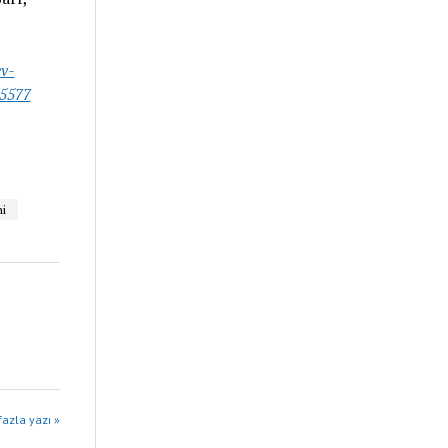
ev-
5577
i
azla yazı »