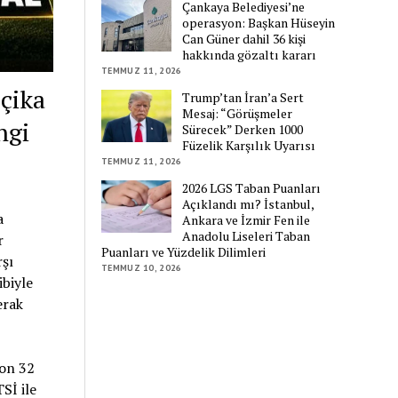
Çankaya Belediyesi’ne
operasyon: Başkan Hüseyin
Can Güner dahil 36 kişi
hakkında gözaltı kararı
TEMMUZ 11, 2026
çika
Trump’tan İran’a Sert
Mesaj: “Görüşmeler
ngi
Sürecek” Derken 1000
Füzelik Karşılık Uyarısı
TEMMUZ 11, 2026
2026 LGS Taban Puanları
Açıklandı mı? İstanbul,
a
Ankara ve İzmir Fen ile
Anadolu Liseleri Taban
r
Puanları ve Yüzdelik Dilimleri
şı
TEMMUZ 10, 2026
biyle
erak
on 32
Sİ ile