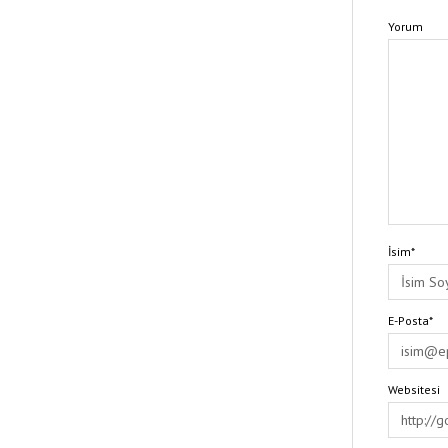
Yorum
İsim*
E-Posta*
Websitesi