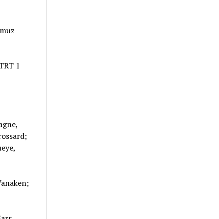
mmuz
TRT 1
agne,
rossard;
ueye,
Vanaken;
arr,