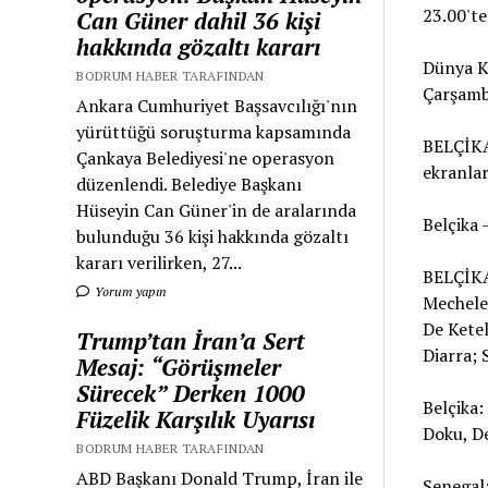
23.00't
Can Güner dahil 36 kişi
hakkında gözaltı kararı
Dünya K
BODRUM HABER TARAFINDAN
Çarşamb
Ankara Cumhuriyet Başsavcılığı'nın
yürüttüğü soruşturma kapsamında
BELÇİKA
Çankaya Belediyesi'ne operasyon
ekranlar
düzenlendi. Belediye Başkanı
Hüseyin Can Güner'in de aralarında
Belçika 
bulunduğu 36 kişi hakkında gözaltı
kararı verilirken, 27...
BELÇİKA
Yorum yapın
Mechele
De Ketel
Trump’tan İran’a Sert
Diarra; 
Mesaj: “Görüşmeler
Sürecek” Derken 1000
Belçika:
Füzelik Karşılık Uyarısı
Doku, De
BODRUM HABER TARAFINDAN
ABD Başkanı Donald Trump, İran ile
Senegal: