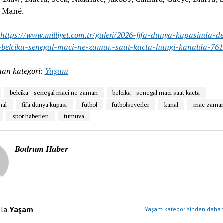
, Mané.
:
https://www.milliyet.com.tr/galeri/2026-fifa-dunya-kupasinda-d
-belcika-senegal-maci-ne-zaman-saat-kacta-hangi-kanalda-761
an kategori:
Yaşam
belcika - senegal maci ne zaman
belcika - senegal maci saat kacta
nal
fifa dunya kupasi
futbol
futbolseverler
kanal
mac zaman
spor haberleri
turnuva
Bodrum Haber
zla
Yaşam
Yaşam kategorisinden daha f