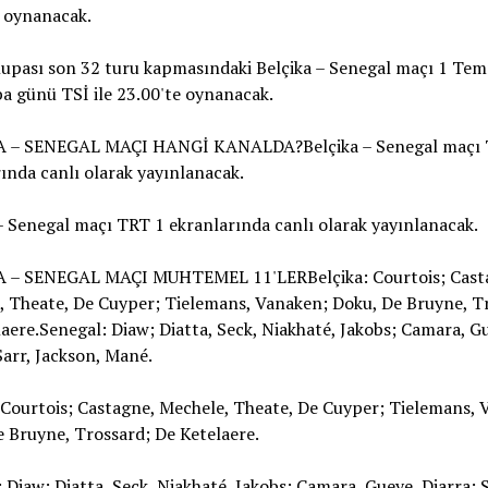
e oynanacak.
upası son 32 turu kapmasındaki Belçika – Senegal maçı 1 Te
a günü TSİ ile 23.00'te oynanacak.
 – SENEGAL MAÇI HANGİ KANALDA?Belçika – Senegal maçı 
ında canlı olarak yayınlanacak.
– Senegal maçı TRT 1 ekranlarında canlı olarak yayınlanacak.
 – SENEGAL MAÇI MUHTEMEL 11'LERBelçika: Courtois; Cast
, Theate, De Cuyper; Tielemans, Vanaken; Doku, De Bruyne, T
aere.Senegal: Diaw; Diatta, Seck, Niakhaté, Jakobs; Camara, G
Sarr, Jackson, Mané.
 Courtois; Castagne, Mechele, Theate, De Cuyper; Tielemans, 
 Bruyne, Trossard; De Ketelaere.
 Diaw; Diatta, Seck, Niakhaté, Jakobs; Camara, Gueye, Diarra; S