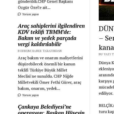
gönderildi.CHP Genel Başkanı
Özgür Özel'e ait...
Yorum yapın
Araç sahiplerini ilgilendiren
DÜNY
KDV teklifi TBMM’de:
– Se
Bakım ve yedek parçada
vergi kaldırılabilir
kana
BODRUM HABER TARAFINDAN
BU YAZI 
Araç bakım ve onarım maliyetlerini
Dünya Ku
düşürebilecek önemli bir kanun
ekleniyo
teklifi Türkiye Büyük Millet
arasınd
Meclisi'ne sunuldu. CHP Niğde
karşıya 
Milletvekili Ömer Fethi Gürer, araç
mücadele
bakım, onarım, yedek...
ediliyor.
Yorum yapın
BELÇİK
Çankaya Belediyesi’ne
turu ka
operasyon: Başkan Hüseyin