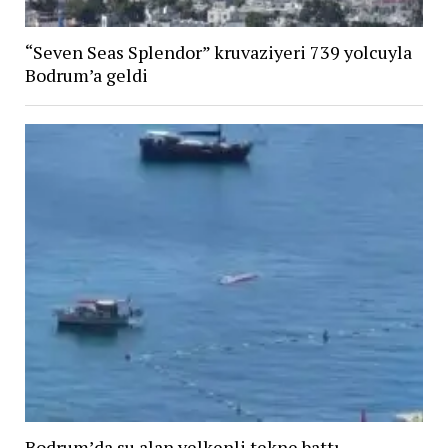
“Seven Seas Splendor” kruvaziyeri 739 yolcuyla
Bodrum’a geldi
Bodrum’da su alan yelkenli tekne battı