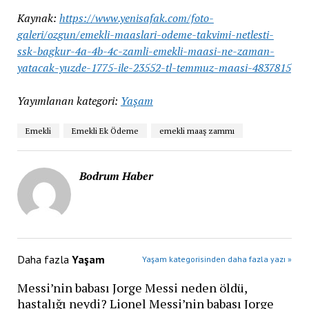
Kaynak:
https://www.yenisafak.com/foto-
galeri/ozgun/emekli-maaslari-odeme-takvimi-netlesti-
ssk-bagkur-4a-4b-4c-zamli-emekli-maasi-ne-zaman-
yatacak-yuzde-1775-ile-23552-tl-temmuz-maasi-4837815
Yayımlanan kategori:
Yaşam
Emekli
Emekli Ek Ödeme
emekli maaş zammı
Bodrum Haber
Daha fazla
Yaşam
Yaşam kategorisinden daha fazla yazı »
Messi’nin babası Jorge Messi neden öldü,
hastalığı neydi? Lionel Messi’nin babası Jorge