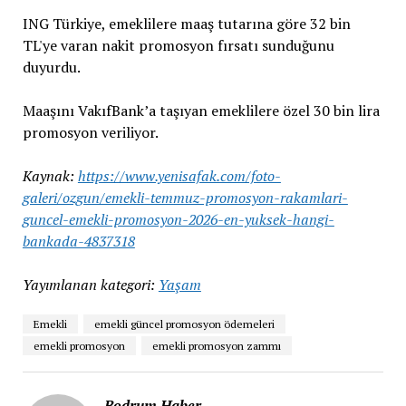
ING Türkiye, emeklilere maaş tutarına göre 32 bin
TL'ye varan nakit promosyon fırsatı sunduğunu
duyurdu.
Maaşını VakıfBank’a taşıyan emeklilere özel 30 bin lira
promosyon veriliyor.
Kaynak:
https://www.yenisafak.com/foto-
galeri/ozgun/emekli-temmuz-promosyon-rakamlari-
guncel-emekli-promosyon-2026-en-yuksek-hangi-
bankada-4837318
Yayımlanan kategori:
Yaşam
Emekli
emekli güncel promosyon ödemeleri
emekli promosyon
emekli promosyon zammı
Bodrum Haber